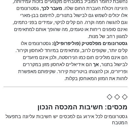
נחשבת לחומר המוביל במטבחים מקצועיים בזכות עמידותה,
היגיינה ויכולת העברת החום שלה.
מעבר לכך
, גסטרונומים
אלו יכולים לשמש גם לבישול בתנורים, לחימום בבן-מארי
וגם להגשה חמה וקרה. הם קלים לניקוי, עמידים בפני כתמים,
ואינם סופגים ריחות או טעמים, מה שהופך אותם למתאימים
למגוון רחב של מנות.
גסטרונומים מפלסטיק (פוליפרופילן):
גסטרונומים אלו
קלים יותר, שקופים לרוב, ומתאימים במיוחד לאחסון וקירור.
הם אינם מוליכים חום כמו הנירוסטה, ולכן אינם מיועדים
לבישול בתנור,
אך
הם אידיאליים לאחסון מזון במקררים
ופריזרים, וכן להצגתו בויטרינות קירור. שקיפותם מאפשרת
לזהות את המזון המאוחסן בקלות.
◇ ◇ ◇
מכסים: חשיבות המכסה הנכון
גסטרונומים לכל אירוע גם למכסים יש חשיבות עליונה בתפעול
המטבח