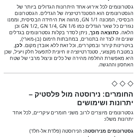
גסטרונומים לכל אירוע-אחד היתרונות הגדולים ביותר של
הגסטרונומים הוא הסטנדרטיזציה של הגדלים. הגסטרונום
הבסיסי, המכונה GN 1/1, מהווה את היחידה הבסיסית, וממנו
נגזרים כל שאר הגדלים כמו GN 1/2, GN 1/4, GN 1/6 וכן
הלאה.
כתוצאה מכך
, ניתן לסדר בקלות גסטרונומים בגדלים
שונים זה לצד זה בתנורים, במחבתות חימום (בן-מארי),
בויטרינות קירור ובמקררים, וכל זאת ללא אובדן מקום.
לכן
,
במטבח מקצועי, סטנדרטיזציה זו חיונית לתפעול חלק ויעיל, שכן
היא מאפשרת החלפה מהירה של כלים וניצול מרבי של שטח
האחסון וההגשה.
◇ ◇ ◇
החומרים: נירוסטה מול פלסטיק –
יתרונות ושימושים
גסטרונומים מיוצרים לרוב משני חומרים עיקריים, לכל אחד
יתרונות משלו:
גסטרונומים מנירוסטה:
הנירוסטה (פלדת אל-חלד)