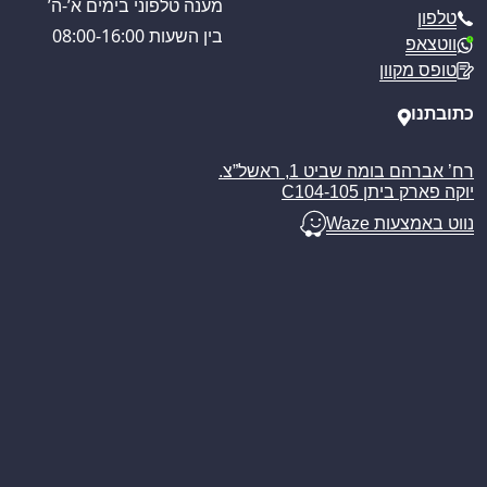
תקנון האתר
מענה טלפוני בימים א’-ה’
טלפון
מדיניות הפרטיות
בין השעות 08:00-16:00
ווטצאפ
מדיניות משלוחים
טופס מקוון
ביטול עסקה
מאמרים
כתובתנו
רח’ אברהם בומה שביט 1, ראשל”צ.
יוקה פארק ביתן C104-105
נווט באמצעות Waze