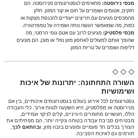
מכסי נירוסטה:
מתאימים לגסטרונומים מנירוסטה. הם
חזקים, אטומים ושומרים על חום או קור המזון. חלק
מהמכסים מגיעים עם חריצים ייעודיים להכנסת מצקות או
כפות, מה שמאפשר הגשה נוחה ושמירה על טמפרטורה.
מכסי פלסטיק:
מגיעים לרוב עם אטם גומי הרמטי, מה
שהופך אותם למעולים לאחסון מזון נוזלי או מוכן. הם מונעים
דליפות ושומרים על טריות המזון.
◇ ◇ ◇
השורה התחתונה: יתרונות של איכות
ושימושיות
גסטרונומים לכל אירוע בעולם בגסטרונומים איכותיים, בין אם
מנירוסטה או מפלסטיק, היא השקעה לטווח ארוך. כלי העבודה
הללו, העשויים מחומרים היגייניים, קלים לניקוי ועמידים,
מבטיחים סביבת עבודה בטוחה ונקייה יותר. הם מפחיתים את
הצורך בכלים חד פעמיים ומונעים בזבוז מזון,
ובהתאם לכך
,
תורמים גם לאיכות הסביבה.