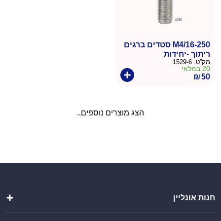
M4/16-250 סטדים ברגים
ריתוך -יחידות
מק”ט:
1529-6
20 במלאי
₪
50
הצג מוצרים נוספים..
חנות אונליין
מטבחי חוץ