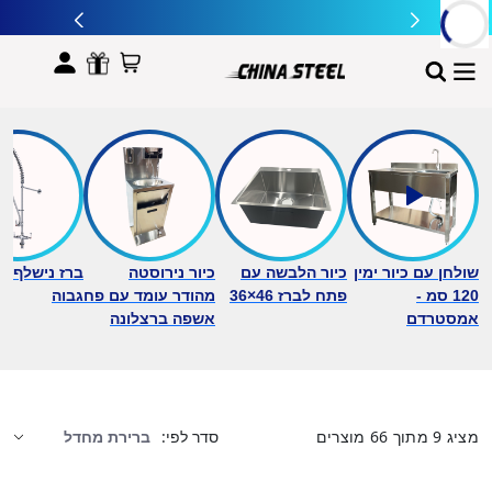
לתוכן
שולחן עם כיור ימין
כיור הלבשה עם
כיור נירוסטה
ברז נישלף ב
120 סמ -
פתח לברז 46×36
מהודר עומד עם פח
גבוה
אמסטרדם
אשפה ברצלונה
מציג
9
מתוך
66
מוצרים
סדר לפי: