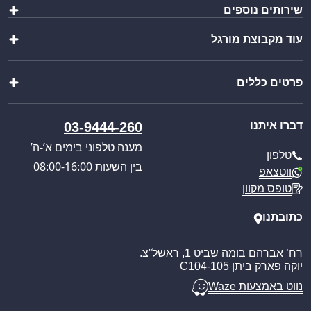
שירותים נוספים
שולחנות ומשטחי עבודה
כיורים ברזים וסיפונים
עוד מקבוצת מורגל
הוראות הרכבה
ציוד מטבח
יצירת מארז
מוצרי פרזול נירוסטה
שופ בר
ייבוא אישי
מוצרים נוספים
פרטים כללים
וואנגו קרוואנים
בקשת הצעת מחיר
מבצעים מיוחדים
פול סרוויס
קטלוג מוצרים
אודותינו
כניסה לאזור אישי
דברו איתנו
03-9444-260
חוויית הבישול החדשה
תקנון האתר
מענה טלפוני בימים א’-ה’
טלפון
מדיניות הפרטיות
בין השעות 08:00-16:00
ווטצאפ
מדיניות משלוחים
טופס מקוון
ביטול עסקה
מאמרים
כתובתנו
רח’ אברהם בומה שביט 1, ראשל”צ.
יוקה פארק ביתן C104-105
נווט באמצעות Waze