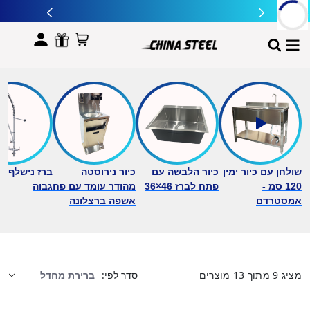
לתוכן
שולחן עם כיור ימין
כיור הלבשה עם
כיור נירוסטה
ברז נישלף ב
120 סמ -
פתח לברז 46×36
מהודר עומד עם פח
גבוה
אמסטרדם
אשפה ברצלונה
מציג
9
מתוך
13
מוצרים
סדר לפי: