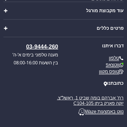
שולחנות ומשטחי עבודה
כיורים ברזים וסיפונים
עוד מקבוצת מורגל
הוראות הרכבה
ציוד מטבח
יצירת מארז
מוצרי פרזול נירוסטה
שופ בר
ייבוא אישי
מוצרים נוספים
פרטים כללים
וואנגו קרוואנים
בקשת הצעת מחיר
מבצעים מיוחדים
פול סרוויס
קטלוג מוצרים
אודותינו
כניסה לאזור אישי
דברו איתנו
03-9444-260
חוויית הבישול החדשה
תקנון האתר
מענה טלפוני בימים א’-ה’
טלפון
מדיניות הפרטיות
בין השעות 08:00-16:00
ווטצאפ
מדיניות משלוחים
טופס מקוון
ביטול עסקה
מאמרים
כתובתנו
רח’ אברהם בומה שביט 1, ראשל”צ.
יוקה פארק ביתן C104-105
נווט באמצעות Waze