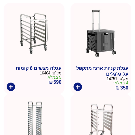
עגלת קניות ארגז מתקפל
עגלה מגשים 6 קומות
מק”ט:
16464
על גלגלים
5 במלאי
מק”ט:
14751
₪
590
4 במלאי
₪
350