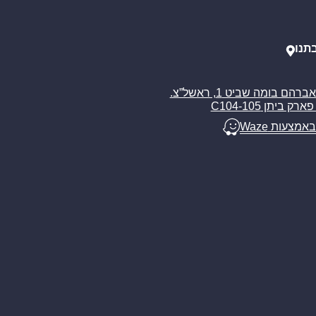
תנו
רח’ אברהם בומה שביט 1, ראשל”צ.
ארק ביתן C104-105
באמצעות Waze