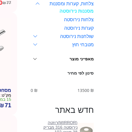
0
₪
77
צלחות, קערות ומסננות
המחיר
המחיר
מסננות נירוסטה
הנוכחי
המקורי
היה:
הוא:
צלחות נירוסטה
₪77.
₪70.
קערות נירוסטה
שולחנות נירוסטה
מטבחי חוץ
מאפייני מוצר
סינון לפי מחיר
0
₪
13500
₪
מסחטת
מק”ט:
15 במלאי
₪
71
חדש באתר
(MIRROR)רוזטה
נירוסטה 316 מבריק