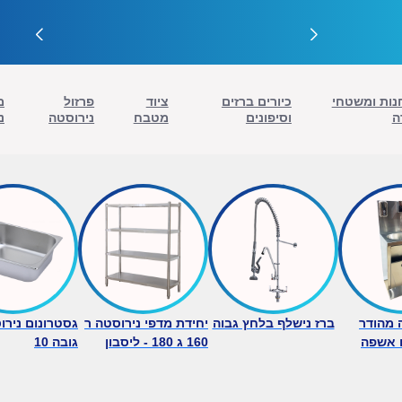
נות ומשטחי
כיורים ברזים
ציוד
פרזול
מ
ה
וסיפונים
מטבח
נירוסטה
נ
ה מהודר
ברז נישלף בלחץ גבוה
יחידת מדפי נירוסטה ר
 אשפה
160 ג 180 - ליסבון
גובה 10