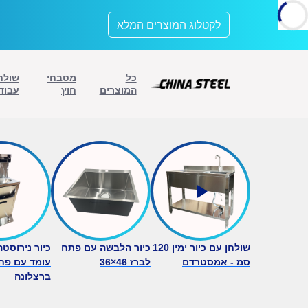
לתוכן
לקטלוג המוצרים המלא
כל
מטבחי
שולח
המוצרים
חוץ
עבוד
שולחן עם כיור ימין 120
כיור הלבשה עם פתח
כיור נירוסט
סמ - אמסטרדם
לברז 46×36
עומד עם פח
ברצלונה