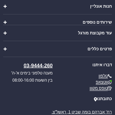
חנות אונליין
מטבחי חוץ
שירותים נוספים
שולחנות ומשטחי עבודה
כיורים ברזים וסיפונים
עוד מקבוצת מורגל
הוראות הרכבה
ציוד מטבח
יצירת מארז
מוצרי פרזול נירוסטה
שופ בר
ייבוא אישי
מוצרים נוספים
פרטים כללים
וואנגו קרוואנים
בקשת הצעת מחיר
מבצעים מיוחדים
פול סרוויס
קטלוג מוצרים
אודותינו
כניסה לאזור אישי
דברו איתנו
03-9444-260
חוויית הבישול החדשה
תקנון האתר
מענה טלפוני בימים א’-ה’
טלפון
מדיניות הפרטיות
בין השעות 08:00-16:00
ווטצאפ
מדיניות משלוחים
טופס מקוון
ביטול עסקה
מאמרים
כתובתנו
רח’ אברהם בומה שביט 1, ראשל”צ.