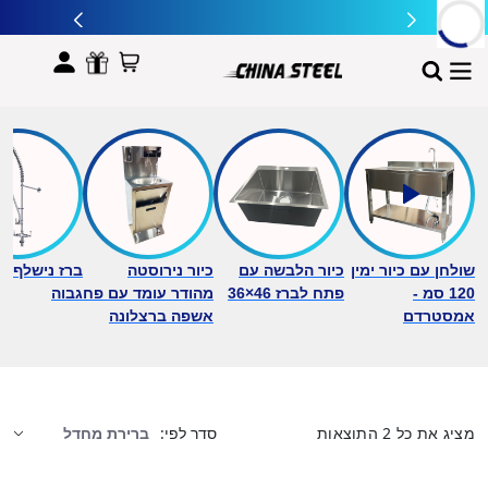
לתוכן
שולחן עם כיור ימין
כיור הלבשה עם
כיור נירוסטה
ברז נישלף ב
120 סמ -
פתח לברז 46×36
מהודר עומד עם פח
גבוה
אמסטרדם
אשפה ברצלונה
מציג את כל 2 התוצאות
סדר לפי: