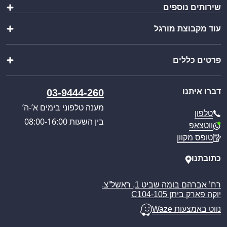
שירותים נוספים
שולחנות ומשטחי עבודה
כיורים ברזים וסיפונים
עוד מקבוצת מורגל
הוראות הרכבה
ציוד מטבח
יצירת מארז
מוצרי פרזול נירוסטה
שופ בר
ייבוא אישי
מוצרים נוספים
פרטים כללים
וואנגו קרוואנים
בקשת הצעת מחיר
מבצעים מיוחדים
פול סרוויס
קטלוג מוצרים
אודותינו
כניסה לאזור אישי
דברו איתנו
03-9444-260
חוויית הבישול החדשה
תקנון האתר
מענה טלפוני בימים א’-ה’
טלפון
מדיניות הפרטיות
בין השעות 08:00-16:00
ווטצאפ
מדיניות משלוחים
טופס מקוון
ביטול עסקה
מאמרים
כתובתנו
רח’ אברהם בומה שביט 1, ראשל”צ.
יוקה פארק ביתן C104-105
נווט באמצעות Waze