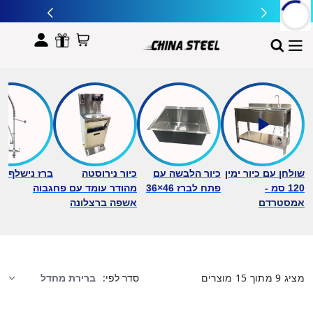
לתוכן
שולחן עם כיור ימין
כיור הלבשה עם
כיור נירוסטה
ברז נישלף ב
120 סמ -
פתח לברז 46×36
מהודר עומד עם פח
גבוה
אמסטרדם
אשפה ברצלונה
מציג
9
מתוך
15
מוצרים
סדר לפי: