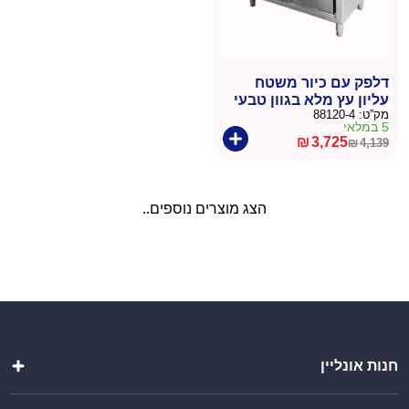
דלפק עם כיור משטח
עליון עץ מלא בגוון טבעי
מק”ט:
88120-4
124 סמ – דניאל
5 במלאי
₪
3,725
₪
4,139
המחיר
המחיר
הנוכחי
המקורי
היה:
הוא:
הצג מוצרים נוספים..
₪4,139.
₪3,725.
חנות אונליין
מטבחי חוץ