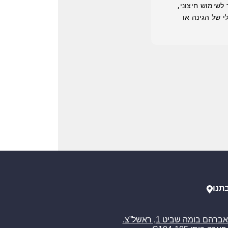
לשימוש חיצוני,
 של הגינה או
תנו
רח’ אברהם בומה שביט 1, ראשל”צ.