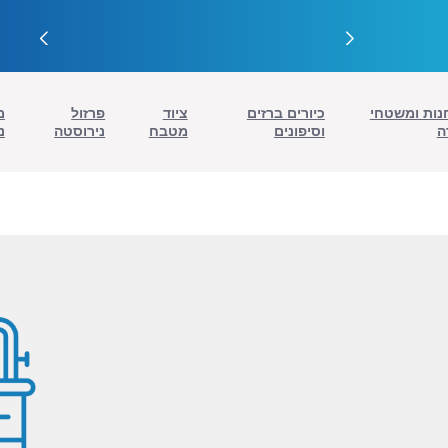
נות ומשטחי
כיורים ברזים
ציוד
פרזול
מ
ה
וסיפונים
מטבח
נירוסטה
נ