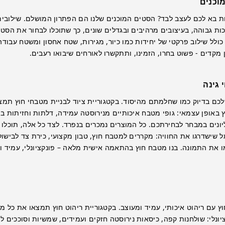
וכנים
ת בא לכם לעצב לבד? הסטים המוכנים שלנו הם הפתרון המושלם. שילובי
ות גבוהה, בעיצובים מרהיבים ובגדלים שונים, כך שתוכלו לבחור את הסט
ולל שילוב פרקטי של יחידות כמו כיור, מגירות, שטח אחסון ומשטח עבודה 
ן מקדים - פשוט בחרו, הזמינו, ותתקשרו לאורחים שיבואו רעבים.
 גינה
כם בדיוק כמו שחלמתם מהיסוד. בקטגוריית ציוד לבניית מטבחי חוץ תמ
 באופן עצמאי: גופי מטבח איכותיים מנירוסטה עמידה, דלתות וחזיתות במ
יונים במבחר לבחירתכם. כל המוצרים נמכרים בנפרד. לצד כל אלה, תוכלו 
שישדרגו את החוויה: מקררים למטבח חוץ, טבון מקצועי, כירת צד לבישול מ
ו את התמונה. בנו מטבח חוץ בהתאמה אישית מלאה – פונקציונלי, עמיד ומ
ץ עם ריהוט איכותי, עמיד ומעוצב. בקטגוריית ריהוט חוץ תמצאו את כל מ
יונלי: שולחנות קפה, כיסאות נירוסטה חזקים ועמידים, שמשיות וסוככים 