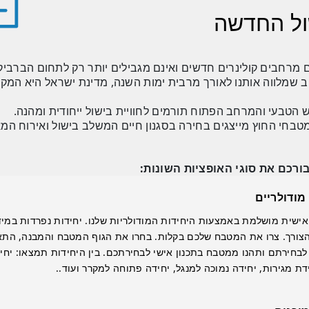
שול החדשה
רחבים קולינרים חדשים ואינם מגבילים יותר רק לתחום הברביקי
וב שמלווה אותנו לאורך מרבית ימות השנה, מדינת ישראל היא המק
 הטבעי והמרחב הפתוח תורמים לחוויית בישול ייחודית ומהנה.
מטבחי החוץ מייצגים בחירה בסגנון חיים המשלב בישול ואירוח המאפ
רכם את סוגי האופציות השונות:
מודולריים
שית מושלמת באמצעות היחידות המודולריות שלנו. יחידות נפרדות במידו
הצורך. צרו את המטבח שלכם בקלות. בחרו את הגוף המטבח והמבנה, התא
ם לבחירתם ותהנו ממטבח בתכנון אישי לבחירתכם. בין היחידות תמצאו: יח
חידת מגירות, יחידה נמוכה למנגל, יחידה פתוחה למקרר ועוד..