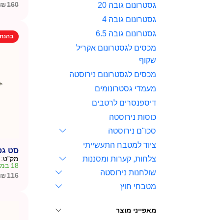
₪
160
גסטרונום גובה 20
המחיר
המחיר
הנוכחי
המקורי
גסטרונום גובה 4
היה:
הוא:
גסטרונום גובה 6.5
בהנח
₪160.
₪140.
מכסים לגסטרונום אקריל
שקוף
מכסים לגסטרונום נירוסטה
מעמדי גסטרונומים
דיספנסרים לרטבים
כוסות נירוסטה
סכו"ם נירוסטה
ציוד למטבח התעשייתי
סט גסט
מק”ט:
צלחות, קערות ומסננות
18 במלאי
שולחנות נירוסטה
₪
116
המחיר
המחיר
מטבחי חוץ
הנוכחי
המקורי
היה:
הוא:
₪116.
₪90.
מאפייני מוצר