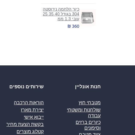
כיור הלחמה נירוסטה
304 בגודל 40 35 25
עובי 1.3 ממ
₪ 360
חנות אונליין
שירותים נוספים
מטבחי חוץ
הוראות הרכבה
שולחנות ומשטחי
יצירת מארז
עבודה
ייבוא אישי
כיורים ברזים
בקשת הצעת מחיר
וסיפונים
קטלוג מוצרים
ציוד מטבח