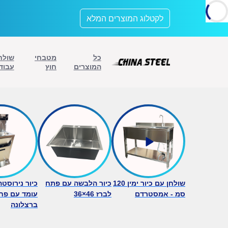
לתוכן
לקטלוג המוצרים המלא
כל
מטבחי
שולח
המוצרים
חוץ
עבוד
שולחן עם כיור ימין 120
כיור הלבשה עם פתח
כיור נירוסט
סמ - אמסטרדם
לברז 46×36
עומד עם פח
ברצלונה