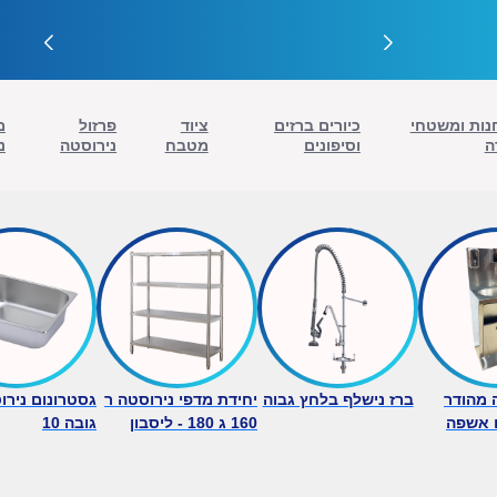
נות ומשטחי
כיורים ברזים
ציוד
פרזול
מ
ה
וסיפונים
מטבח
נירוסטה
נ
ה מהודר
ברז נישלף בלחץ גבוה
יחידת מדפי נירוסטה ר
 אשפה
160 ג 180 - ליסבון
גובה 10