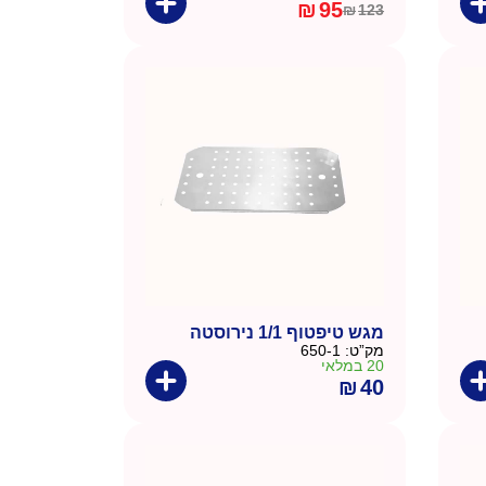
₪
95
₪
123
המחיר
המחיר
הנוכחי
המקורי
היה:
הוא:
₪123.
₪95.
מגש טיפטוף 1/1 נירוסטה
מק”ט:
650-1
20 במלאי
₪
40