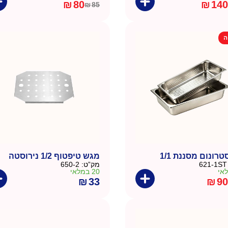
₪
80
₪
140
₪
85
המחיר
המחיר
הנוכחי
המקורי
היה:
הוא:
ה
₪85.
₪80.
רונום מסננת 1/1
מגש טיפטוף 1/2 נירוסטה
621-1ST
מק”ט:
650-2
20 במלאי
₪
33
₪
90