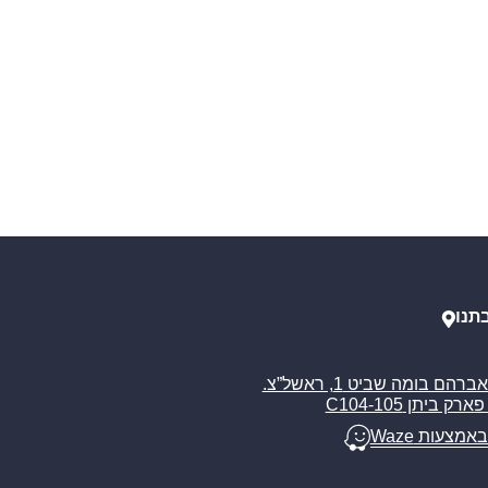
תנו
רח’ אברהם בומה שביט 1, ראשל”צ.
ארק ביתן C104-105
באמצעות Waze