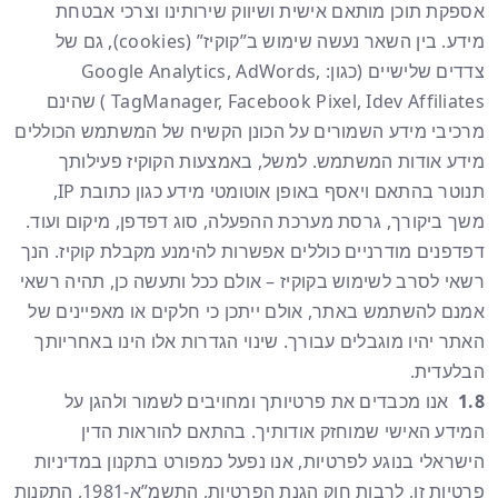
אספקת תוכן מותאם אישית ושיווק שירותינו וצרכי אבטחת
מידע. בין השאר נעשה שימוש ב”קוקיז” (cookies), גם של
צדדים שלישיים (כגון: Google Analytics, AdWords,
TagManager, Facebook Pixel, Idev Affiliates ) שהינם
מרכיבי מידע השמורים על הכונן הקשיח של המשתמש הכוללים
מידע אודות המשתמש. למשל, באמצעות הקוקיז פעילותך
תנוטר בהתאם ויאסף באופן אוטומטי מידע כגון כתובת IP,
משך ביקורך, גרסת מערכת ההפעלה, סוג דפדפן, מיקום ועוד.
דפדפנים מודרניים כוללים אפשרות להימנע מקבלת קוקיז. הנך
רשאי לסרב לשימוש בקוקיז – אולם ככל ותעשה כן, תהיה רשאי
אמנם להשתמש באתר, אולם ייתכן כי חלקים או מאפיינים של
האתר יהיו מוגבלים עבורך. שינוי הגדרות אלו הינו באחריותך
הבלעדית.
1.8
אנו מכבדים את פרטיותך ומחויבים לשמור ולהגן על
המידע האישי שמוחזק אודותיך. בהתאם להוראות הדין
הישראלי בנוגע לפרטיות, אנו נפעל כמפורט בתקנון במדיניות
פרטיות זו, לרבות חוק הגנת הפרטיות, התשמ”א-1981, התקנות