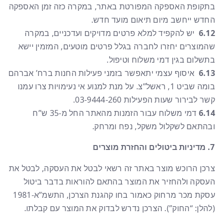
בתקופת האספקה המפורטת באתר, במקרה כזה זמן האספקה
החדש ייחשב מיום תיאום מועד חדש.
6.12
יש להקפיד למלא פרטים מדויקים ועדכניים, במקרה
שהמוצרים יחזרו לחברה בגלל פרטים מוטעים, המזמין יישא
בתשלום בגין דמי משלוח וטיפול.
6.13
איסוף עצמי יתאפשר בזמני פעילות החנות ברח’ אברהם
בומה שביט 1, ראשל”צ. על מנת למנוע אי נעימויות צרו עמנו
קשר לבירור שעות הפעילות 03-9444-260.
6.14
דמי משלוח עבור הזמנות מהאתר החל מ-35 ש”ח
ובהתאם לשקלול משקל, נפח ומרחק.
מדיניות ביטולים והחזרת מוצרים
צרכן הרוכש מוצר באתר זה רשאי לבטל את העסקה, לבטל את
העסקה ולהחזיר את המוצר בהתאם להוראות בדבר ביטול
עסקת מכר מרחוק כאמור בחו קהגנת הצרכן, התשמ”א-1981
(להלן: “החוק”). הצרכן נדרש לבדוק את המוצר עם קבלתו.