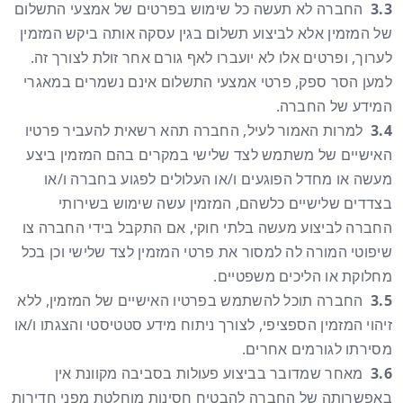
3.3
החברה לא תעשה כל שימוש בפרטים של אמצעי התשלום
של המזמין אלא לביצוע תשלום בגין עסקה אותה ביקש המזמין
לערוך, ופרטים אלו לא יועברו לאף גורם אחר זולת לצורך זה.
למען הסר ספק, פרטי אמצעי התשלום אינם נשמרים במאגרי
המידע של החברה.
3.4
למרות האמור לעיל, החברה תהא רשאית להעביר פרטיו
האישיים של משתמש לצד שלישי במקרים בהם המזמין ביצע
מעשה או מחדל הפוגעים ו/או העלולים לפגוע בחברה ו/או
בצדדים שלישיים כלשהם, המזמין עשה שימוש בשירותי
החברה לביצוע מעשה בלתי חוקי, אם התקבל בידי החברה צו
שיפוטי המורה לה למסור את פרטי המזמין לצד שלישי וכן בכל
מחלוקת או הליכים משפטיים.
3.5
החברה תוכל להשתמש בפרטיו האישיים של המזמין, ללא
זיהוי המזמין הספציפי, לצורך ניתוח מידע סטטיסטי והצגתו ו/או
מסירתו לגורמים אחרים.
3.6
מאחר שמדובר בביצוע פעולות בסביבה מקוונת אין
באפשרותה של החברה להבטיח חסינות מוחלטת מפני חדירות