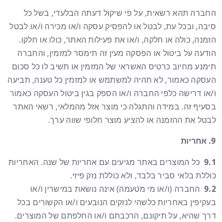
החברה תהא רשאית, על פי שיקול דעתה הבלעדי, בשל כל
סיבה, ובכל עת, לבטל או להפסיק עסקה ו/או מכירה ו/או לבטל
הזמנה, כולה או חלקה, ו/או את פעילות האתר, כולו או חלקו.
הודעה על ביטול או הפסקה מעין זה תימסר למזמין, והחברה
תימנע מחיוב כרטיס האשראי של המזמין או תשיב לו כל סכום
העסקה כאמור, לא תהיה למשתמש או למזמין כל טענה, תביעה
ו/או דרישה כלפי החברה ו/או הספק בגין ביטול העסקה כאמור
בסעיף זה. במידה והתגלה כי מוצר אזל מהמלאי, רשאי האתר
לבטל את ההזמנה או להציע מוצר חלופי שווה ערך.
אחריות
9.1
כל המוצרים באתר מגיעים עם אחריות של שנה. האחריות
כוללת בלאי סביר בלבד, ולא כוללת נזק פיזי.
9.2
החברה (ו/או מי מטעמה) אינה נושאת במישרין ו/או
בעקיפין באחריות כלשהי לנזקים הנובעים ו/או הקשורים בכל
דרך שהיא, על תיקונם, הרכבתם ו/או החלפתם של המוצרים.