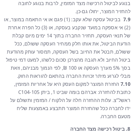
בנוגע לביטול הרכישה מצד המזמין, לרבות בנוגע לחובה
להחזיר המוצר, יחולו גם-כן.
7.9
בביטול עסקה שלא עקב: (1) פגם או אי התאמה במוצר, או
(2) אי אספקה במועד שנקבע בעסקה, או (3) כל הפרה אחרת
של תנאי העסקה, תחזיר החברה בתוך 14 ימים מיום קבלת
הודעת הביטול, את אותו חלק ממחיר העסקה ששולם, ככל
ששולם, תבטל את החיוב בשל העסקה, תמסור עותק מהודעת
ביטול החיוב ולא תגבה מהצרכן סכום כלשהו, למעט דמי טיפול
בסך 5% מערך העסקה או 100 ₪, לפי הנמוך מבניהם, וזאת
מבלי לגרוע מיתר זכויות החברה בהתאם להוראות החוק.
7.10
החזרת המוצר למקום העסק היא על אחריות המזמין,
כתובת להחזרה: אברהם בומה שביט 1, ביתן C104-105
ראשל”צ. עלות ההחזרה חלה על הלקוח / המזמין ותשולם על
ידו לחברה ככל שהחזרת המוצר תתבצע באמצעות שליח
מטעם החברה.
ביטול רכישה מצד החברה