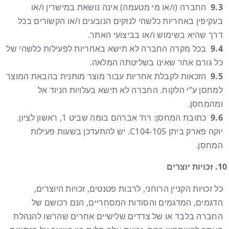
9.3
החברה (ו/או מי מטעמה) אינה נושאת במישרין ו/או
בעקיפין באחריות כלשהי לנזקים הנובעים ו/או הקשורים בכל
דרך שהיא בשימוש ו/או בביצועי האתר.
9.4
בכל מקרה החברה לא תישא באחריות לפעילות כלשהי של
כל גורם אחר שאינו בשליטתה המלאה.
9.5
הזכאות לקבלת אחריות עבור מוצר מותנית בהבאת המוצר
למחסן ע”י הלקוח. החברה לא תישא בעלויות הניוד אל
ומהמחסן.
9.6
כתובת המחסן: רח’ אברהם בומה שביט 1, ראשון לציון.
יוקה פארק ביתן C104-105. יש להתעדכן בשעות פעילות
המחסן.
זכויות יוצרים
כל זכויות הקניין הרוחני, לרבות פטנטים, זכויות היוצרים,
הדגמים, המדגמים והסודות המסחריים, הנם רכושם של
החברה בלבד או של צדדים שלישיים אחרים שהרשו להנהלת