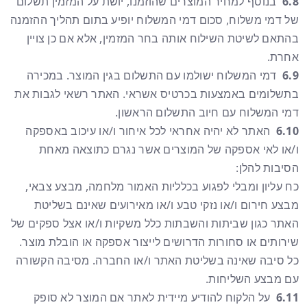
6.8
בנוסף למחיר המוצרים שהוזמנו, יושת על המזמין תשלום
של דמי משלוח, סכום דמי המשלוח יופיע בתום תהליך ההזמנה
בהתאם לשיטת השילוח אותה בחר המזמין, אלא אם כן צויין
אחרת.
6.9
דמי המשלוח ישולמו עם התשלום בגין המוצר. במכירה
בתשלומים באמצעות בכרטיס אשראי. האתר רשאי לגבות את
דמי המשלוח עם חיוב התשלום הראשון.
6.10
האתר לא יהיה אחראי לכל איחור ו/או עיכוב באספקה
ו/או לאי אספקה של המוצרים אשר נגרם כתוצאה מאחת
הסיבות להלן:
כח עליון ומבלי לפגוע בכלליות האמור מלחמה, מבצע צבאי,
מבצע חירום ו/או נזקי טבע ו/או מאירועים שאינם בשליטת
האתר כגון שביתות והשבתות כלל משקיות ו/או אצל ספקים של
שירותים או סחורות הדרושים לייצור אספקה או הובלת מוצר.
כל סיבה שאינה בשליטת האתר ו/או החברה. מסיבה הקשורה
עם מבצע השליחות.
6.11
על הלקוח להודיע מיידית לאתר אם המוצר לא סופק