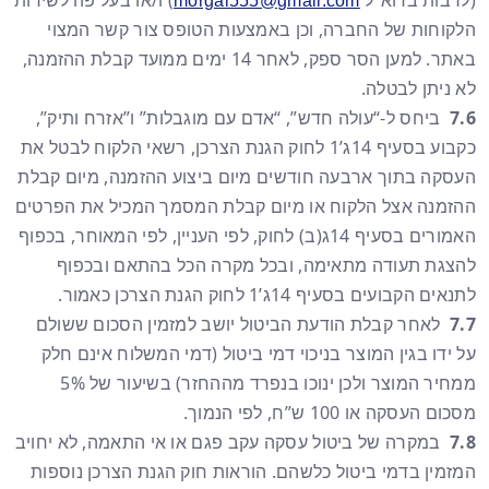
(לרבות בדוא”ל
) ו/או בעל פה לשירות
morgal555@gmail.com
הלקוחות של החברה, וכן באמצעות הטופס צור קשר המצוי
באתר. למען הסר ספק, לאחר 14 ימים ממועד קבלת ההזמנה,
לא ניתן לבטלה.
7.6
ביחס ל-“עולה חדש”, “אדם עם מוגבלות” ו”אזרח ותיק”,
כקבוע בסעיף 14ג’1 לחוק הגנת הצרכן, רשאי הלקוח לבטל את
העסקה בתוך ארבעה חודשים מיום ביצוע ההזמנה, מיום קבלת
ההזמנה אצל הלקוח או מיום קבלת המסמך המכיל את הפרטים
האמורים בסעיף 14ג(ב) לחוק, לפי העניין, לפי המאוחר, בכפוף
להצגת תעודה מתאימה, ובכל מקרה הכל בהתאם ובכפוף
לתנאים הקבועים בסעיף 14ג’1 לחוק הגנת הצרכן כאמור.
7.7
לאחר קבלת הודעת הביטול יושב למזמין הסכום ששולם
על ידו בגין המוצר בניכוי דמי ביטול (דמי המשלוח אינם חלק
ממחיר המוצר ולכן ינוכו בנפרד מההחזר) בשיעור של 5%
מסכום העסקה או 100 ש”ח, לפי הנמוך.
7.8
במקרה של ביטול עסקה עקב פגם או אי התאמה, לא יחויב
המזמין בדמי ביטול כלשהם. הוראות חוק הגנת הצרכן נוספות