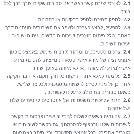
2.1
לצורכי יצירת קשר כאשר אנו סבורים שקיים צורך בכך לכל
צורך.
2.2
לספק תמיכה ולטפל בבקשות או בתלונות.
2.3
להפעיל, לבצע הערכה ולשפר את השירותים הניתנים דרך
האתר (כולל פיתוח מוצרים ושירותים חדשים) ניתוח ושיפור
יעילות השירות.
2.4
צרכים סטטיסטים ומחקר (לרבות שימוש באמצעים כגון
אנונימיזציה של מידע אישי ופסאודונימיזציה, להפיכת מידע
אישי למידע לא מזוהה, או לא מזוהה באופן ישיר).
2.5
על מנת למלא אחר דרישות כל חוק, תקנה או דבר חקיקה
אחר וכן על מנת לסייע לרשויות מוסמכות ולכל צד שלישי,
כשאנו סבורים בתום לב כי עלינו לעשות כן.
2.6
הגנה על זכויות משפטיות ועל אינטרסים לגיטימיים שלנו
ושל אחרים.
2.7
אנו נהיה רשאים לשלוח לך דיוור ישיר ופרסומות בקשר
לשירותים שלנו (ובכפוף להסכמתך, גם בקשר לשירותים או
מוצרים אחרים), בכל אמצעי תקשורת, ובין היתר באמצעות