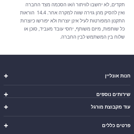
תקדים, לא יחשבו לוויתור ו/או הסכמה מצד החברה
ואין להסיק מהן גזירה שווה למקרה אחר. 14.4 הוראות
התקנון המפורטות לעיל אינן יוצרות ולא יפורשו כיוצרות
כל שותפות, מיזם משותף, יחסי עובד מעביד, סוכן או
שלוח בין המשתמש לבין החברה.
חנות אונליין
מטבחי חוץ
שירותים נוספים
שולחנות ומשטחי עבודה
כיורים ברזים וסיפונים
עוד מקבוצת מורגל
הוראות הרכבה
ציוד מטבח
יצירת מארז
מוצרי פרזול נירוסטה
שופ בר
ייבוא אישי
מוצרים נוספים
פרטים כללים
וואנגו קרוואנים
בקשת הצעת מחיר
מבצעים מיוחדים