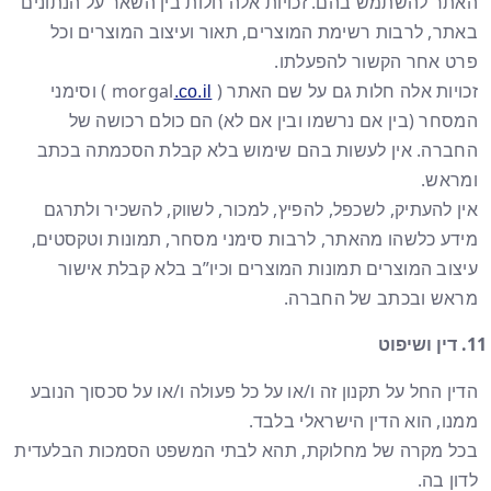
האתר להשתמש בהם. זכויות אלה חלות בין השאר על הנתונים
באתר, לרבות רשימת המוצרים, תאור ועיצוב המוצרים וכל
פרט אחר הקשור להפעלתו.
זכויות אלה חלות גם על שם האתר ( morgal
) וסימני
.co.il
המסחר (בין אם נרשמו ובין אם לא) הם כולם רכושה של
החברה. אין לעשות בהם שימוש בלא קבלת הסכמתה בכתב
ומראש.
אין להעתיק, לשכפל, להפיץ, למכור, לשווק, להשכיר ולתרגם
מידע כלשהו מהאתר, לרבות סימני מסחר, תמונות וטקסטים,
עיצוב המוצרים תמונות המוצרים וכיו”ב בלא קבלת אישור
מראש ובכתב של החברה.
דין ושיפוט
הדין החל על תקנון זה ו/או על כל פעולה ו/או על סכסוך הנובע
ממנו, הוא הדין הישראלי בלבד.
בכל מקרה של מחלוקת, תהא לבתי המשפט הסמכות הבלעדית
לדון בה.