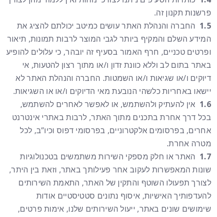
פרשנות תקנון זה.
1.5
החברה והנהלת האתר עושים כמיטב יכולתם להציג את
המידע השלם והמקיף ביותר לגבי המוצר לרבות תמונות, תיאור
ופרטים טכניים, חרף האמור בסעיף זה יובהר, כי עלולים להופיע
באתר בתום לב וללא כוונת זדון ו/או מתוך רצון להטעות, אי
דיוקים ו/או שגיאות ו/או השמטות. החברה והנהלת האתר לא
יישאו באחריות כלשהי הנובעת מאי הדיוקים ו/או או השגיאות.
1.6
אין להעתיק ולהשתמש, או לאפשר לאחרים להשתמש,
בכל דרך אחרת בתכנים מתוך האתר, לרבות באתרי אינטרנט
אחרים, בפרסומים אלקטרוניים, בפרסומי דפוס וכיו”ב, לכל
מטרה אחרת.
1.7
האתר או חלק מספקי השירות משתמשים בטכנולוגיות
שונות המאפשרות לעקוב אחר פעילותך באתר, וזאת בין היתר,
לצורך תפעולו השוטף והתקין של האתר, התאמת השירותים
להעדפותיך האישיות, איסוף נתונים סטטיסטיים אודות
שימושים שונים באתר, ייעול השירותים שלנו, אימות פרטים,