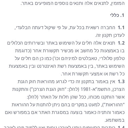
המזמין, לתנאים אלה ותנאים נוספים המופיעים באתר.
כללי
1.1
החברה רשאית בכל עת, על פי שיקול דעתה הבלעדי,
לעדכן תקנון זה.
1.2
תנאים אלה חלים על השימוש באתר ובשירותים הכלולים
בו באמצעות כל מחשב או מכשיר תקשורת אחר (כדוגמת
טלפון סלולרי, טאבלטים למיניהם וכו’) כמו כן הם חלים על
השימוש באתר, בין באמצעות רשת האינטרנט ובין באמצעות
כל רשת או אמצעי תקשורת אחר.
1.3
אין באמור בתקנון זה כדי לגרוע מהוראות חוק הגנת
הצרכן, התשמ”א-1981 (להלן: “חוק הגנת הצרכן”) והתקנות
אשר הותקנו מכוחו, ככל שהן חלות על האתר (להלן:
“ההוראות”), למעט במקרים בהם ניתן להתנות על ההוראות
כאמור והתניה כאמור בוצעה במסגרת האתר אם במפורש ואם
במשתמע.
1.4
כותרות הסעיפים ניתנו לצורכי נוחות ואין ללמוד מהן לצורך