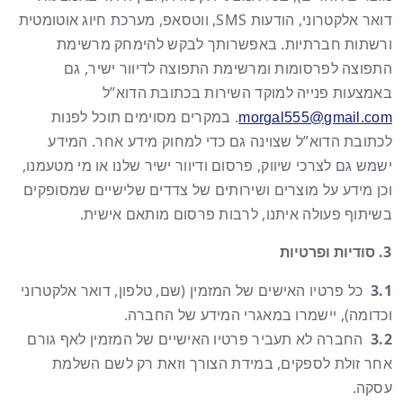
דואר אלקטרוני, הודעות SMS, ווטסאפ, מערכת חיוג אוטומטית
ורשתות חברתיות. באפשרותך לבקש להימחק מרשימת
התפוצה לפרסומות ומרשימת התפוצה לדיוור ישיר, גם
באמצעות פנייה למוקד השירות בכתובת הדוא”ל
. במקרים מסוימים תוכל לפנות
morgal555@gmail.com
לכתובת הדוא”ל שצוינה גם כדי למחוק מידע אחר. המידע
ישמש גם לצרכי שיווק, פרסום ודיוור ישיר שלנו או מי מטעמנו,
וכן מידע על מוצרים ושירותים של צדדים שלישיים שמסופקים
בשיתוף פעולה איתנו, לרבות פרסום מותאם אישית.
סודיות ופרטיות
3.1
כל פרטיו האישים של המזמין (שם, טלפון, דואר אלקטרוני
וכדומה), יישמרו במאגרי המידע של החברה.
3.2
החברה לא תעביר פרטיו האישיים של המזמין לאף גורם
אחר זולת לספקים, במידת הצורך וזאת רק לשם השלמת
עסקה.