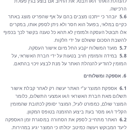
להנהלת האתר ו/או תבטל את החיוב אם בוצע בגין פעולת
הרכישה.
5.6
יובהר כי ייתכנו מצבים בהם על אף שהפריט מוצג באתר
כקיים במלאי, בפועל הוא חסר ולא ניתן לספק אותו, במקרים
אלו תבוטל העסקה ולמזמין לא תהא כל טענה בקשר לכך בכפוף
להשבת הסכום ששולם על ידי הלקוח.
5.7
מועד המשלוח יקבע החל מיום אישור העסקה.
5.8
במידה והמזמין חויב בטעות על ידי חברת האשראי, על
המזמין להודיע להנהלת האתר על מנת לבצע זיכוי בהתאם.
אספקה ומשלוחים
6.1
אספקת המוצר ע”י האתר יעשה רק לאחר קבלת אישור
תשלום מאת חברת האשראי ו/או אמצעי התשלום, כלומר
המוצר שולם, כמפורט לעיל, המוצר יסופק לכתובת שהמזמין
הקליד ו/או מסר בעת ביצוע ההזמנה בטופס המקוון.
6.2
האתר מתחייב לספק את הסחורה במסגרת זמן האספקה
ליעד המבוקש ויעשה כמיטב יכולתו כי המוצר יגיע במהירות.