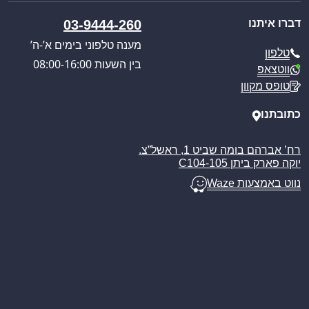
פול סרוויס
קטלוג מוצרים
אודותינו
כניסה לאזור אישי
דברו איתנו
03-9444-260
חוויית הבישול החדשה
תקנון האתר
מענה טלפוני בימים א’-ה’
טלפון
מדיניות הפרטיות
בין השעות 08:00-16:00
ווטצאפ
מדיניות משלוחים
טופס מקוון
ביטול עסקה
מאמרים
כתובתנו
רח’ אברהם בומה שביט 1, ראשל”צ.
יוקה פארק ביתן C104-105
נווט באמצעות Waze