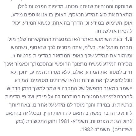
שהותקנו וההנחיות שניתנו מכוחו. מדיניות הפרטיות להלן
מתארת את סוג המידע הנאסף, האופן בו אנו אוספים מידע,
אופן השימוש במידע וכן הדרך בה אתה, כנשוא המידע, יכול
להסירו או לשנותו.
1.9
בעת השימוש באתר ו/או במסגרת ההתקשרות שלך מול
חברת מורגל אמ. בע”מ, אתה מסכים לכך שנאסוף, נשתמש
ונשמור את המידע שלך באופן המתואר במדיניות פרטיות זו.
מסירת המידע נעשית מרצונך החופשי ובהסכמתך וכאמור אינך
חייב למסור את המידע, אולם, ללא מסירת המידע, ייתכן ולא
נוכל להציע לך את שירותינו ו/או שירותים מסוימים. המידע
יישמר במאגר התפעול של החברה ויישמר למשך הזמן הדרוש
לחברה למימוש המטרות המותרות לה על פי דין ועל פי מדיניות
פרטיות זו. במידה והנך מוסר לנו מידע על אחרים, באחריותך
לוודא כי הדבר נעשה בהתאם להוראות הדין, ובכלל זה בהתאם
לחוק הגנת הפרטיות, תשמ”א- 1981 וחוק התקשורת (בזק
ושידורים), תשמ”ב-1982.