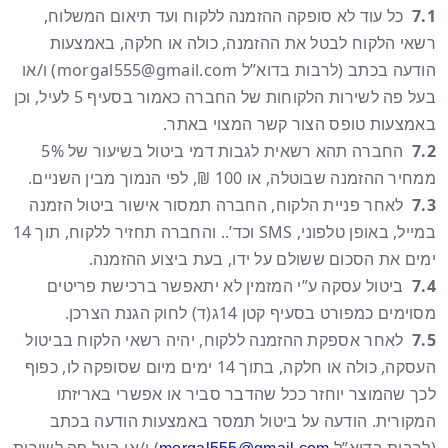
7.1
כל עוד לא סופקה ההזמנה ללקוח ועד תיאום המשלוח,
רשאי הלקוח לבטל את ההזמנה, כולה או חלקה, באמצעות
הודעה בכתב (לרבות בדוא”ל
morgal555@gmail.com
) ו/או
בעל פה לשירות הלקוחות של החברה כאמור בסעיף 5 לעיל, וכן
באמצעות טופס הצור קשר המצוי באתר.
7.2
החברה תהא רשאית לגבות דמי ביטול בשיעור של 5%
ממחיר ההזמנה שבוטלה, או 100 ₪, לפי הנמוך מבין השניים.
7.3
לאחר פניית הלקוח, החברה תמסור אישור ביטול הזמנה
במייל, באופן טלפוני, SMS וכד’.. והחברה תחזיר ללקוח, תוך 14
ימים את הסכום ששולם על ידו, בעת ביצוע ההזמנה.
7.4
ביטול עסקה ע”י המזמין לא יתאפשר ברכישת פריטים
מסוימים כמפורט בסעיף קטן 14ג(ד) לחוק הגנת הצרכן.
7.5
לאחר אספקת ההזמנה ללקוח, יהיה רשאי הלקוח בביטול
העסקה, כולה או חלקה, בתוך 14 ימים מיום שסופקה לו, כפוף
לכך שהמוצר יוחזר ככל שהדבר סביר או אפשרי באריזתו
המקורית. הודעה על ביטול תמסר באמצעות הודעה בכתב