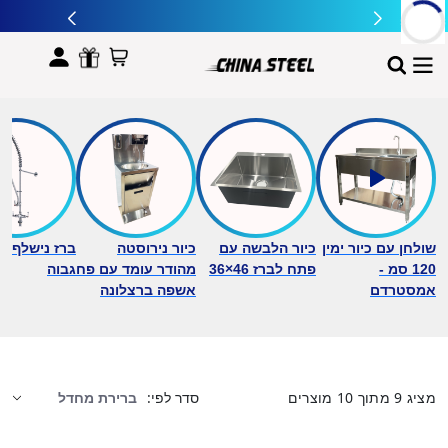
לתוכן
שולחן עם כיור ימין
כיור הלבשה עם
כיור נירוסטה
ברז נישלף ב
120 סמ -
פתח לברז 46×36
מהודר עומד עם פח
גבוה
אמסטרדם
אשפה ברצלונה
מציג
9
מתוך
10
מוצרים
סדר לפי: