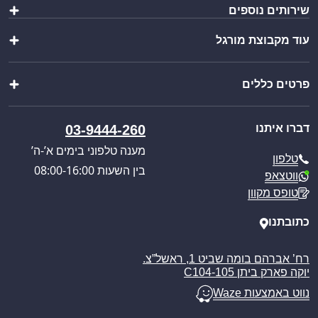
שירותים נוספים
שולחנות ומשטחי עבודה
כיורים ברזים וסיפונים
עוד מקבוצת מורגל
הוראות הרכבה
ציוד מטבח
יצירת מארז
מוצרי פרזול נירוסטה
שופ בר
ייבוא אישי
מוצרים נוספים
פרטים כללים
וואנגו קרוואנים
בקשת הצעת מחיר
מבצעים מיוחדים
פול סרוויס
קטלוג מוצרים
אודותינו
כניסה לאזור אישי
דברו איתנו
03-9444-260
חוויית הבישול החדשה
תקנון האתר
מענה טלפוני בימים א’-ה’
טלפון
מדיניות הפרטיות
בין השעות 08:00-16:00
ווטצאפ
מדיניות משלוחים
טופס מקוון
ביטול עסקה
מאמרים
כתובתנו
רח’ אברהם בומה שביט 1, ראשל”צ.
יוקה פארק ביתן C104-105
נווט באמצעות Waze