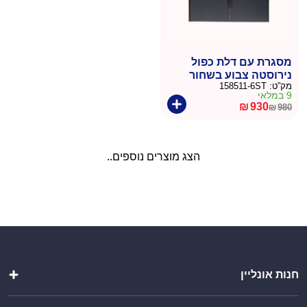
מסגרת עם דלת כפול
נירוסטה צבוע בשחור
מק”ט:
158511-6ST
מידות מסגרת גובה 48.3
9 במלאי
רוחב81.7
₪
930
₪
980
המחיר
המחיר
הנוכחי
המקורי
היה:
הוא:
הצג מוצרים נוספים..
₪980.
₪930.
חנות אונליין
מטבחי חוץ