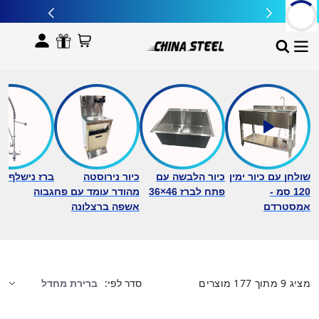
לתוכן
שולחן עם כיור ימין
כיור הלבשה עם
כיור נירוסטה
ברז נישלף ב
120 סמ -
פתח לברז 46×36
מהודר עומד עם פח
גבוה
אמסטרדם
אשפה ברצלונה
מציג
9
מתוך
177
מוצרים
סדר לפי: