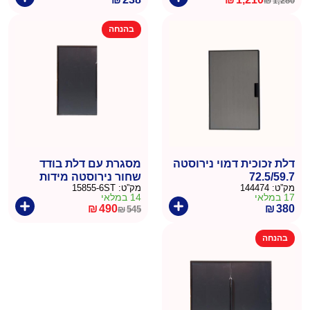
₪
1,280
המחיר
המחיר
הנוכחי
המקורי
בהנחה
היה:
הוא:
₪1,280.
₪1,210.
דלת זכוכית דמוי נירוסטה
מסגרת עם דלת בודד
72.5/59.7
שחור נירוסטה מידות
מק”ט:
144474
מק”ט:
15855-6ST
מסגרת גובה 48.3 רוחב
17 במלאי
14 במלאי
41.1
₪
490
₪
380
₪
545
המחיר
המחיר
הנוכחי
המקורי
בהנחה
היה:
הוא:
₪545.
₪490.