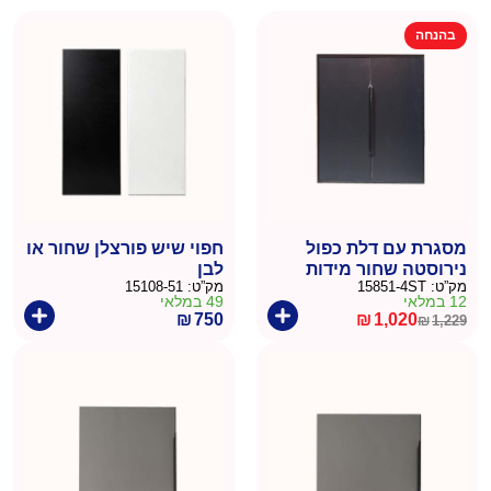
בהנחה
מסגרת עם דלת כפול
חפוי שיש פורצלן שחור או
נירוסטה שחור מידות
לבן
מק”ט:
15851-4ST
מק”ט:
15108-51
מסגרת גובה 73.2 רוחב
12 במלאי
49 במלאי
80.5
₪
750
₪
1,020
₪
1,229
המחיר
המחיר
הנוכחי
המקורי
היה:
הוא:
₪1,229.
₪1,020.