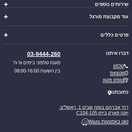
שירותים נוספים
שולחנות ומשטחי עבודה
כיורים ברזים וסיפונים
עוד מקבוצת מורגל
הוראות הרכבה
ציוד מטבח
יצירת מארז
מוצרי פרזול נירוסטה
שופ בר
ייבוא אישי
מוצרים נוספים
פרטים כללים
וואנגו קרוואנים
בקשת הצעת מחיר
מבצעים מיוחדים
פול סרוויס
קטלוג מוצרים
אודותינו
כניסה לאזור אישי
דברו איתנו
03-9444-260
חוויית הבישול החדשה
תקנון האתר
מענה טלפוני בימים א’-ה’
טלפון
מדיניות הפרטיות
בין השעות 08:00-16:00
ווטצאפ
מדיניות משלוחים
טופס מקוון
ביטול עסקה
מאמרים
כתובתנו
רח’ אברהם בומה שביט 1, ראשל”צ.
יוקה פארק ביתן C104-105
נווט באמצעות Waze