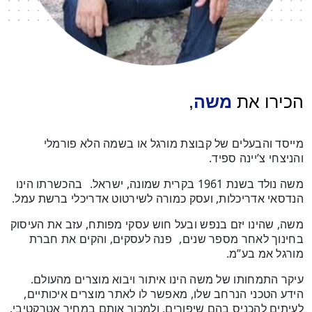
הכירו את
משה
,
מייסד והבעלים של קבוצת מורגל או בשמה הלא פורמלי
והניצחי צ’יינה ספיד.
משה נולד בשנת 1961 בקרית שמונה, ישראל. בהכשרתו הינו
הנדסאי אדריכלות, ועסק כמורה לשירטוט אדריכלי ברשת עמל.
משה, שהינו יזם בנפש ובעל חוש עסקי מפותח, עזב את העיסוק
בחינוך לאחר מספר שנים, פנה לעסקים, והקים את חברת
מורגל אמ בע”מ.
עיקר התמחותו של משה הינו איתור ויבוא מוצרים מהעולם.
הידע הטכני הנרחב שלו, מאפשר לו לאתר מוצרים איכותיים,
לעיתים להכניס בהם שיפורים, ולמכור אותם במחיר אטרקטיבי.