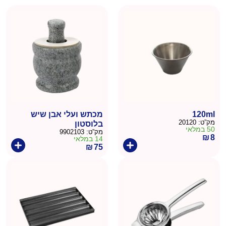
120ml
מכתש ועלי אבן שיש
מק”ט:
20120
בלוסטון
50 במלאי
מק”ט:
9902103
₪
8
14 במלאי
₪
75