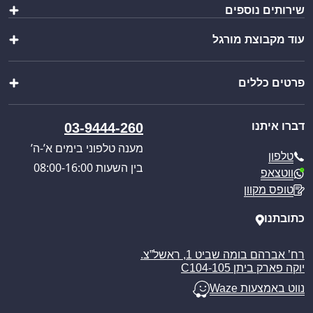
שירותים נוספים
שולחנות ומשטחי עבודה
כיורים ברזים וסיפונים
עוד מקבוצת מורגל
הוראות הרכבה
ציוד מטבח
יצירת מארז
מוצרי פרזול נירוסטה
שופ בר
ייבוא אישי
מוצרים נוספים
פרטים כללים
וואנגו קרוואנים
בקשת הצעת מחיר
מבצעים מיוחדים
פול סרוויס
קטלוג מוצרים
אודותינו
כניסה לאזור אישי
דברו איתנו
03-9444-260
חוויית הבישול החדשה
תקנון האתר
מענה טלפוני בימים א’-ה’
טלפון
מדיניות הפרטיות
בין השעות 08:00-16:00
ווטצאפ
מדיניות משלוחים
טופס מקוון
ביטול עסקה
מאמרים
כתובתנו
רח’ אברהם בומה שביט 1, ראשל”צ.
יוקה פארק ביתן C104-105
נווט באמצעות Waze