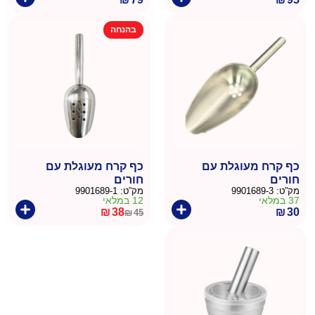
בהנחה
כף קרח מעוגלת עם
כף קרח מעוגלת עם
חורים
חורים
מק”ט:
9901689-3
מק”ט:
9901689-1
37 במלאי
12 במלאי
₪
38
₪
30
₪
45
המחיר
המחיר
הנוכחי
המקורי
היה:
הוא:
₪45.
₪38.