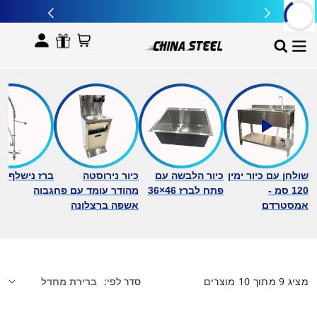
לתוכן
שולחן עם כיור ימין
כיור הלבשה עם
כיור נירוסטה
ברז נישלף ב
120 סמ -
פתח לברז 46×36
מהודר עומד עם פח
גבוה
אמסטרדם
אשפה ברצלונה
מציג
9
מתוך
10
מוצרים
סדר לפי: