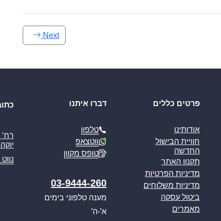
Next
פרטים כללים
דברו איתנו
כתוב
טלפון
אודותינו
ווטצאפ
חוויית הבישול
יוקה פ
החדשה
טופס מקוון
נווט 
תקנון האתר
מדיניות הפרטיות
03-9444-260
מדיניות משלוחים
מענה טלפוני בימים
ביטול עסקה
מאמרים
א’-ה’