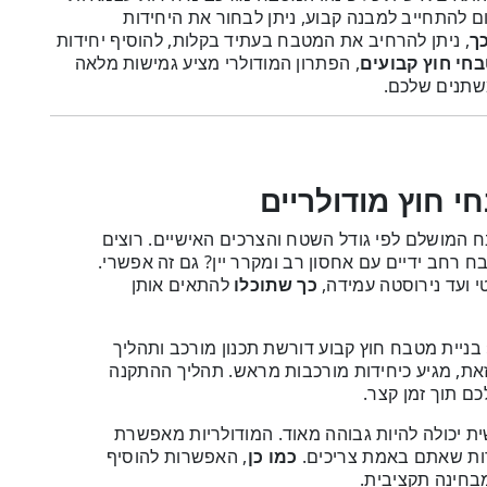
ם להתחייב למבנה קבוע, ניתן לבחור את היחידות
ך
, ניתן להרחיב את המטבח בעתיד בקלות, להוסיף יחידות
בחי חוץ קבועים
, הפתרון המודולרי מציע גמישות מלאה
תנים שלכם.
י חוץ מודולריים
 המושלם לפי גודל השטח והצרכים האישיים. רוצים
ח רחב ידיים עם אחסון רב ומקרר יין? גם זה אפשרי.
טי ועד נירוסטה עמידה,
כך שתוכלו
להתאים אותן
בניית מטבח חוץ קבוע דורשת תכנון מורכב ותהליך
זאת, מגיע כיחידות מורכבות מראש. תהליך ההתקנה
 תוך זמן קצר.
ת יכולה להיות גבוהה מאוד. המודולריות מאפשרת
דות שאתם באמת צריכים.
כמו כן
, האפשרות להוסיף
בחינה תקציבית.