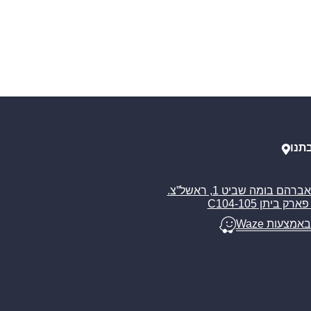
תנו
רח’ אברהם בומה שביט 1, ראשל”צ.
ארק ביתן C104-105
באמצעות Waze