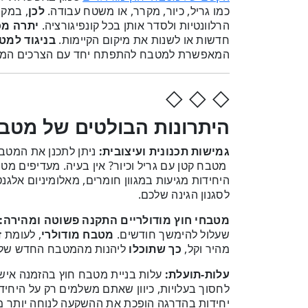
כמו גריל, כיור, מקרר, או משטח עבודה.
לכן
, במקו
הרלוונטיות ולסדר אותן בכל קונפיגורציה.
יתרה מכ
חדשות או לשנות את מיקום הקיימות.
בניגוד למט
המאפשרת למטבח להתפתח יחד עם הצרכים המש
◇ ◇ ◇
היתרונות הבולטים של מטבח
גמישות תכנונית ועיצובית:
ניתן לתכנן את המטבח
מטבח קטן עם גריל וכיור? אין בעיה. מעדיפים מטב
היחידות מגיעות במגוון חומרים, מאלומיניום אלגנ
לסגנון הגינה שלכם.
מטבחי חוץ מודולריים התקנה פשוטה ומהירה:
שעלול להימשך חודשים.
מטבח מודולרי
, לעומת 
מהיר וקל,
כך שתוכלו
ליהנות מהמטבח החדש שלכם
עלות-תועלת:
עלות בניית מטבח חוץ בהזמנה אישי
לחסוך בעלויות, כיוון שאתם משלמים רק על היחי
יחידות בהדרגה הופכת את ההשקעה לנוחה יותר מ