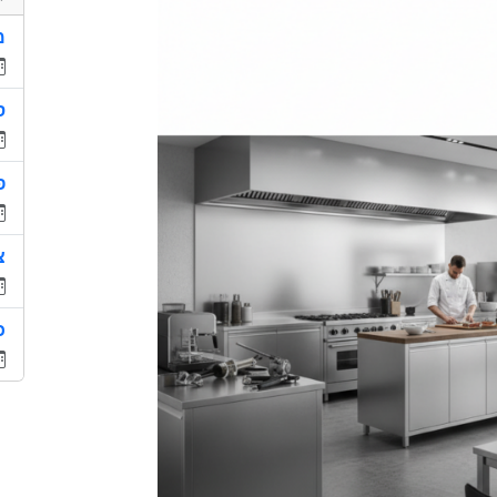
מ
ס
פ
צ
כ