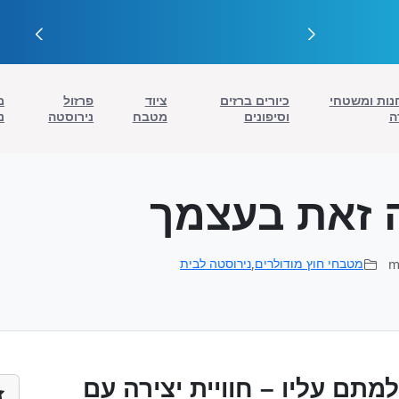
נות ומשטחי
כיורים ברזים
ציוד
פרזול
מ
ה
וסיפונים
מטבח
נירוסטה
נ
 זאת בעצמך
,
מטבחי חוץ מודולרים
נירוסטה לבית
למתם עליו – חוויית יצירה עם