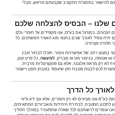
כם להישאר במסגרת התקציב שקבעתם מראש, מבלי
ם שלנו – הבסיס להצלחה שלכם
הנכונים. במורגל אמ בע”מ, אנו מקפידים על חומרי גלם
היה עמיד לאורך שנים בתנאי מזג האוויר המשתנים. כל
חלודה וקורוזיה.
י במגוון רחב של אפשרויות גימור. תוכלו לבחור מבין
 או אטומה, בגימור מט או מבריק.
למעשה
, כל פרט קטן,
ח לא רק מראה אלגנטי, אלא גם פונקציונליות מרבית.
שרת לכם לבנות מטבח חוץ שיעמוד במבחן הזמן ויישמר
 לאורך כל הדרך
 בע”מ אנו מציעים לא רק חומרים, אלא גם ידע וליווי
גע לתכנון המטבח, לבחירת היחידות והאביזרים המתאימים,
 אנו עומדים לרשותכם לכל שאלה שתתעורר במהלך תהליך