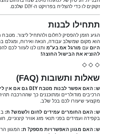
הבנייה. הניסיון של למע
זקוקים לו כדי להצליח בפרויקט ה-DIY שלכם.
תתחילו לבנות
הגיע הזמן להפסיק לחלום ולהתחיל ליצור. מטבח ח
הוא מקום שמשלב עבודה, הנאה ואירוח, ומגלם בת
היום
עם
מורגל אמ בע”מ
ותנו לנו לעזור לכם ל
להוציא את הבישול החוצה!
◇ ◇ ◇
שאלות ותשובות (FAQ)
ש: האם אפשר לבנות מטבח DIY גם אם אין לי ניסיון קודם?
הרכיבים מודולריים ומתוכננים כך שההרכבה תהיה 
מקצועי שיעזרו לכם בכל שלב.
ש: האם החומרים עמידים לחום ולשמש?
ת:
בהח
בקפידה ועמידים בפני תנאי מזג אוויר קיצוניים, חום, קרינת UV
ש: האם מגוון האפשרויות מספק?
ת:
המגוון הרח