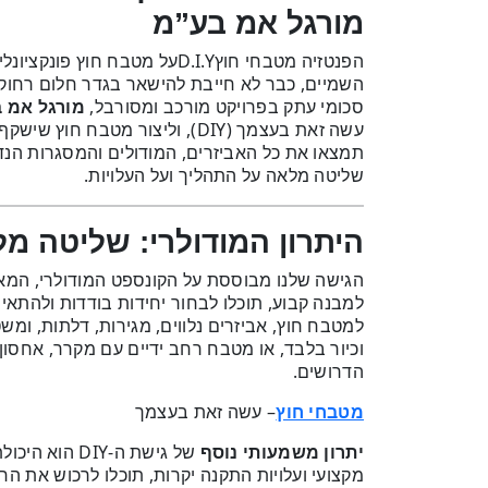
מורגל אמ בע”מ
הפנטזיה מטבחי חוץD.I.Yעל מט
השמיים, כבר לא חייבת להישאר בגדר חלום רחו
סכומי עתק בפרויקט מורכב ומסורבל,
מורגל אמ 
עשה זאת בעצמך (DIY), וליצור מט
תמצאו את כל האביזרים, המודולים והמסגרות הנד
שליטה מלאה על התהליך ועל העלויות.
היתרון המודולרי: שליטה מ
הגישה שלנו מבוססת על הקונספט המודולרי, המ
למבנה קבוע, תוכלו לבחור יחידות בודדות ולהתאים 
למטבח חוץ, אביזרים נלווים, מגירות, דלתות, ומש
וכיור בלבד, או מטבח רחב ידיים עם מקרר, אחסון
הדרושים.
– עשה זאת בעצמך
מטבחי חוץ
יתרון משמעותי נוסף
של גישת ה-IY
מקצועי ועלויות התקנה יקרות, תוכלו לרכוש את הח