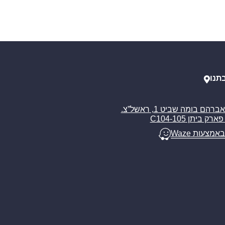
תנו
רח’ אברהם בומה שביט 1, ראשל”צ.
ארק ביתן C104-105
באמצעות Waze