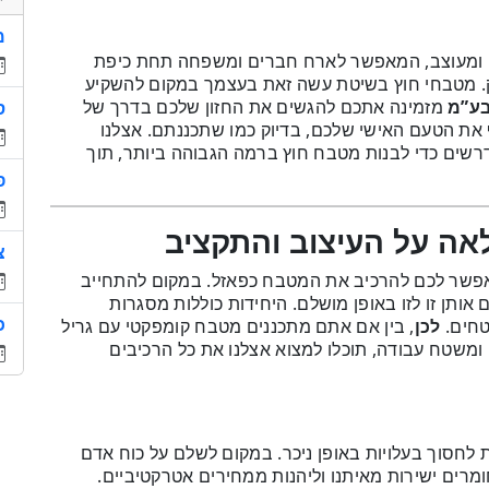
מ
בח חוץ פונקציונלי ומעוצב, המאפשר לארח חברים ומשפחה תחת כיפת
ק. מטבחי חוץ בשיטת עשה זאת בעצמך במקום להשקיע
בע”מ
מזמינה אתכם להגשים את החזון שלכם בדרך של
ס
בח חוץ שישקף את הטעם האישי שלכם, בדיוק כמו שתכננתם. אצלנו
רשים כדי לבנות מטבח חוץ ברמה הגבוהה ביותר, תוך
פ
לאה על העיצוב והתקציב
צ
אפשר לכם להרכיב את המטבח כפאזל. במקום להתחייב
אותן זו לזו באופן מושלם. היחידות כוללות מסגרות
טחים.
לכן
, בין אם אתם מתכננים מטבח קומפקטי עם גריל
כ
 ומשטח עבודה, תוכלו למצוא אצלנו את כל הרכיבים
D הוא היכולת לחסוך בעלויות באופן ניכר. במקום לשלם על כוח אדם
ומרים ישירות מאיתנו וליהנות ממחירים אטרקטיביים.