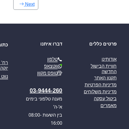
Next
פרטים כללים
דברו איתנו
כתוב
טלפון
אודותינו
ווטצאפ
חוויית הבישול
יוקה פ
החדשה
טופס מקוון
נווט 
תקנון האתר
מדיניות הפרטיות
03-9444-260
מדיניות משלוחים
מענה טלפוני בימים
ביטול עסקה
מאמרים
א’-ה’
בין השעות 08:00-
16:00