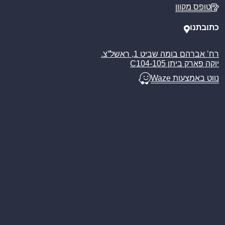
מדיניות משלוחים
טופס מקוון
ביטול עסקה
מאמרים
כתובתנו
רח’ אברהם בומה שביט 1, ראשל”צ.
יוקה פארק ביתן C104-105
נווט באמצעות Waze