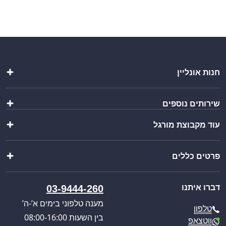
חנות אונליין
מטבחי חוץ
שירותים נוספים
שולחנות ומשטחי עבודה
כיורים ברזים וסיפונים
עוד מקבוצת מורגל
הוראות הרכבה
ציוד מטבח
יצירת מארז
מוצרי פרזול נירוסטה
שופ בר
ייבוא אישי
מוצרים נוספים
פרטים כללים
וואנגו קרוואנים
בקשת הצעת מחיר
מבצעים מיוחדים
פול סרוויס
קטלוג מוצרים
אודותינו
כניסה לאזור אישי
דברו איתנו
03-9444-260
חוויית הבישול החדשה
תקנון האתר
מענה טלפוני בימים א’-ה’
טלפון
מדיניות הפרטיות
בין השעות 08:00-16:00
ווטצאפ