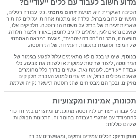
מדוע חשוב לעבוד עם כלים ייעודיים?
הסיבה העיקרית היא מניעת
זיהום מתכתי
. כלי עבודה רגילים,
העשויים לרוב מברזל, פלדה או מתכות אחרות, עלולים להותיר
שאריות זעירות של ברזל על משטח הנירוסטה. חלקיקים אלו,
שאינם נראים לעין, עלולים להגיב לחמצן באוויר וליצור חלודה.
תופעה זו, המכונה “חלודה שטחית”, פוגעת במראה האסתטי
של המוצר ופוגמת בתכונות העמידות של הנירוסטה.
בנוסף
, שימוש בכלים לא מתאימים עלול לפגוע בגימור של
הנירוסטה, ליצור שריטות עמוקות או לשנות את צבעה. כלי
עבודה ייעודיים, לעומת זאת, עשויים בדרך כלל מחומרים
שאינם מכילים ברזל, או מיועדים למנוע העברת חלקיקים
מזיקים, ובכך הם מבטיחים שהנירוסטה תישאר נקייה ושלמה.
תכונות, אמינות ומקצועיות
כלי עבודה ייעודיים לנירוסטה מתוכננים ומיוצרים במיוחד כדי
להתמודד עם אתגרי העבודה בחומר זה. התכונות הבולטות
שלהם כוללות:
חוזק ודיוק:
הכלים עמידים וחזקים, ומאפשרים עבודה