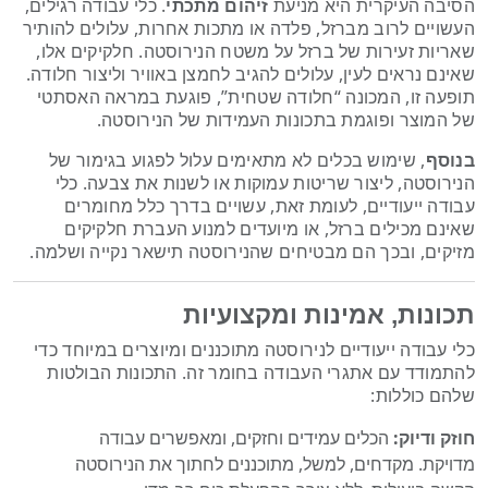
הסיבה העיקרית היא מניעת
זיהום מתכתי
. כלי עבודה רגילים,
העשויים לרוב מברזל, פלדה או מתכות אחרות, עלולים להותיר
שאריות זעירות של ברזל על משטח הנירוסטה. חלקיקים אלו,
שאינם נראים לעין, עלולים להגיב לחמצן באוויר וליצור חלודה.
תופעה זו, המכונה “חלודה שטחית”, פוגעת במראה האסתטי
של המוצר ופוגמת בתכונות העמידות של הנירוסטה.
בנוסף
, שימוש בכלים לא מתאימים עלול לפגוע בגימור של
הנירוסטה, ליצור שריטות עמוקות או לשנות את צבעה. כלי
עבודה ייעודיים, לעומת זאת, עשויים בדרך כלל מחומרים
שאינם מכילים ברזל, או מיועדים למנוע העברת חלקיקים
מזיקים, ובכך הם מבטיחים שהנירוסטה תישאר נקייה ושלמה.
תכונות, אמינות ומקצועיות
כלי עבודה ייעודיים לנירוסטה מתוכננים ומיוצרים במיוחד כדי
להתמודד עם אתגרי העבודה בחומר זה. התכונות הבולטות
שלהם כוללות:
חוזק ודיוק:
הכלים עמידים וחזקים, ומאפשרים עבודה
מדויקת. מקדחים, למשל, מתוכננים לחתוך את הנירוסטה