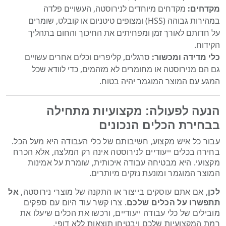
מקדחים:
מקדחים מיוחדים לנירוסטה, העשויים פלדה
במהירות גבוהה (HSS) ומצופים טיטניום או קובלט, שומרים
על חדותם לאורך זמן ומפחיתים את החיכוך והחום בתהליך
הקידוח.
כלי מדידה ומכשור:
סרגלים, קליפרים וכלים אחרים עשויים
גם הם מנירוסטה או מחומרים לא מזהמים, כדי לוודא שכל
המגע עם המוצר המוגמר יהיה בטוח.
הנעה לפעולה: מקצועיות מתחילה
בבחירת הכלים הנכונים
עבור כל איש מקצוע, חשיבותם של כלי העבודה היא מעל הכל.
בחירה בכלים ייעודיים לנירוסטה אינה רק המלצה, אלא הכרח
מקצועי. היא מבטיחה עבודה איכותית, שומרת על אמינות
המוצר המוגמר ומונעת נזקים מיותרים.
לכן
, אם אתם עוסקים בייצור או התקנה של מוצרי נירוסטה,
אל
תתפשרו על הכלים שלכם
. צרו קשר עוד היום עם ספקים
מובילים של כלי עבודה ייעודיים, ורכשו את הכלים שיעלו את
רמת המקצועיות שלכם ויבטיחו תוצאות ללא דופי.