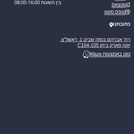
מדיניות הפרטיות
בין השעות 08:00-16:00
ווטצאפ
מדיניות משלוחים
טופס מקוון
ביטול עסקה
מאמרים
כתובתנו
רח’ אברהם בומה שביט 1, ראשל”צ.
יוקה פארק ביתן C104-105
נווט באמצעות Waze