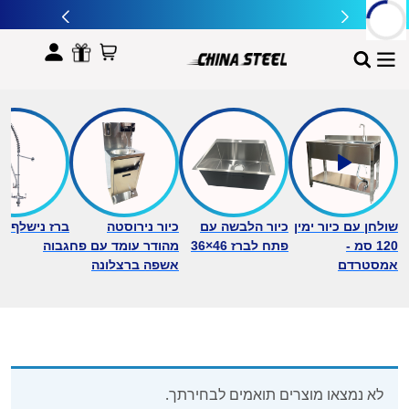
לתוכן
שולחן עם כיור ימין
כיור הלבשה עם
כיור נירוסטה
ברז נישלף ב
120 סמ -
פתח לברז 46×36
מהודר עומד עם פח
גבוה
אמסטרדם
אשפה ברצלונה
לא נמצאו מוצרים תואמים לבחירתך.