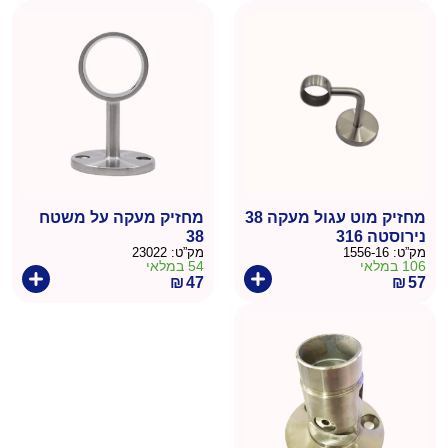
הנוכחי
המקורי
היה:
הוא:
₪60.
₪47.
מחזיק מוט עגול מעקה 38
מחזיק מעקה על משטח
נירוסטה 316
38
מק”ט:
1556-16
מק”ט:
23022
106 במלאי
54 במלאי
₪
47
₪
57