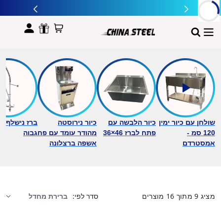
לתוכן
שולחן עם כיור ימין
כיור הלבשה עם
כיור נירוסטה
ברז נישלף ב
120 סמ -
פתח לברז 46×36
מהודר עומד עם פח
גבוה
אמסטרדם
אשפה ברצלונה
מציג
9
מתוך
16
מוצרים
סדר לפי: