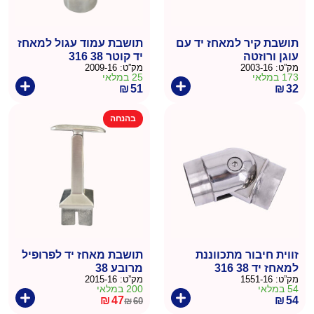
תושבת קיר למאחז יד עם
תושבת עמוד עגול למאחז
עוגן ורוזטה
יד קוטר 38 316
מק”ט:
2003-16
מק”ט:
2009-16
173 במלאי
25 במלאי
₪
51
₪
32
בהנחה
זווית חיבור מתכווננת
תושבת מאחז יד לפרופיל
למאחז יד 38 316
מרובע 38
מק”ט:
1551-16
מק”ט:
2015-16
54 במלאי
200 במלאי
₪
47
₪
54
₪
60
המחיר
המחיר