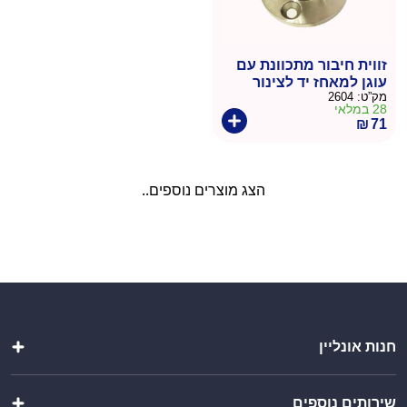
זווית חיבור מתכוונת עם
עוגן למאחז יד לצינור
מק”ט:
2604
בקוטר 38
28 במלאי
₪
71
הצג מוצרים נוספים..
חנות אונליין
מטבחי חוץ
שירותים נוספים