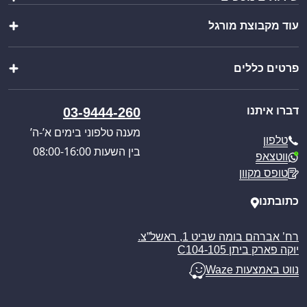
שולחנות ומשטחי עבודה
כיורים ברזים וסיפונים
עוד מקבוצת מורגל
הוראות הרכבה
ציוד מטבח
יצירת מארז
מוצרי פרזול נירוסטה
שופ בר
ייבוא אישי
מוצרים נוספים
פרטים כללים
וואנגו קרוואנים
בקשת הצעת מחיר
מבצעים מיוחדים
פול סרוויס
קטלוג מוצרים
אודותינו
כניסה לאזור אישי
דברו איתנו
03-9444-260
חוויית הבישול החדשה
תקנון האתר
מענה טלפוני בימים א’-ה’
טלפון
מדיניות הפרטיות
בין השעות 08:00-16:00
ווטצאפ
מדיניות משלוחים
טופס מקוון
ביטול עסקה
מאמרים
כתובתנו
רח’ אברהם בומה שביט 1, ראשל”צ.
יוקה פארק ביתן C104-105
נווט באמצעות Waze