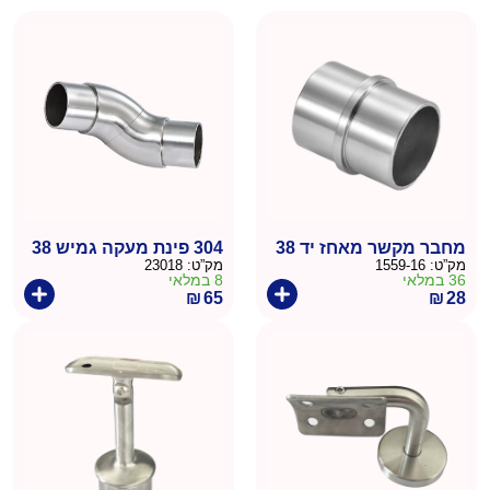
מחבר מקשר מאחז יד 38
304 פינת מעקה גמיש 38
מק”ט:
1559-16
מק”ט:
23018
36 במלאי
8 במלאי
₪
65
₪
28