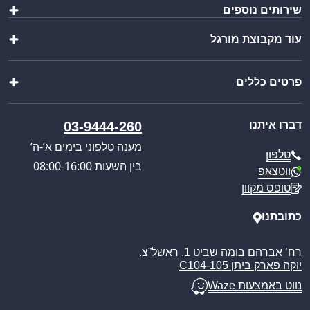
שירותים נוספים
שולחנות ומשטחי עבודה
כיורים ברזים וסיפונים
עוד מקבוצת מורגל
הוראות הרכבה
ציוד מטבח
יצירת מארז
מוצרי פרזול נירוסטה
שופ בר
ייבוא אישי
מוצרים נוספים
פרטים כללים
וואנגו קרוואנים
בקשת הצעת מחיר
מבצעים מיוחדים
פול סרוויס
קטלוג מוצרים
אודותינו
כניסה לאזור אישי
דברו איתנו
03-9444-260
חוויית הבישול החדשה
תקנון האתר
מענה טלפוני בימים א’-ה’
טלפון
מדיניות הפרטיות
בין השעות 08:00-16:00
ווטצאפ
מדיניות משלוחים
טופס מקוון
ביטול עסקה
מאמרים
כתובתנו
רח’ אברהם בומה שביט 1, ראשל”צ.
יוקה פארק ביתן C104-105
נווט באמצעות Waze