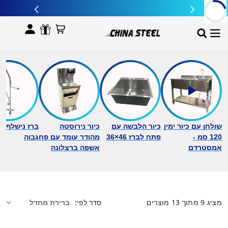
לתוכן
שולחן עם כיור ימין
כיור הלבשה עם
כיור נירוסטה
ברז נישלף ב
120 סמ -
פתח לברז 46×36
מהודר עומד עם פח
גבוה
אמסטרדם
אשפה ברצלונה
מציג
9
מתוך
13
מוצרים
סדר לפי: