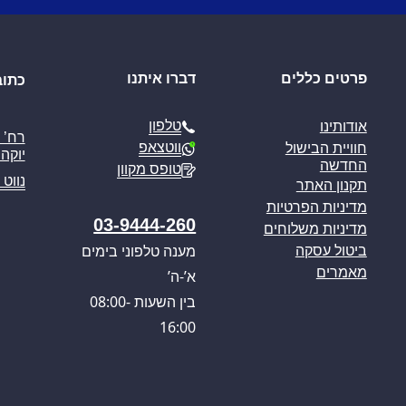
פרטים כללים
דברו איתנו
כתוב
טלפון
אודותינו
ווטצאפ
חוויית הבישול
יוקה פ
החדשה
טופס מקוון
נווט 
תקנון האתר
מדיניות הפרטיות
03-9444-260
מדיניות משלוחים
מענה טלפוני בימים
ביטול עסקה
מאמרים
א’-ה’
בין השעות 08:00-
16:00