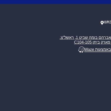
תנו
רח’ אברהם בומה שביט 1, ראשל”צ.
ארק ביתן C104-105
באמצעות Waze