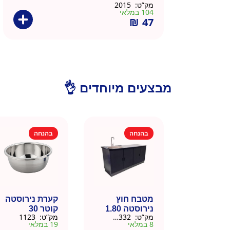
מק”ט:
2015
104 במלאי
₪
47
מבצעים מיוחדים 👌
בהנחה
בהנחה
מטבח חוץ
קערת נירוסטה
נירוסטה 1.80
קוטר 30
מק”ט:
666332
מק”ט:
1123
מטר כולל שיש
8 במלאי
19 במלאי
וכיור