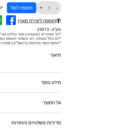
כמות
יש
+
-
הוספה לסל
של
מחברי
הוספה ליצירת מארז
מעקה
מק”ט: 23013
נירוסטה
*כל המחירים המוצגים באתר כוללים מע”מ
*לא כולל משלוח. דמי משלוח יתווספו בסל
*איסוף עצמי מהחנות בראשל”צ בשעות הפ
תיאור
מידע נוסף
על המוצר
מדיניות משלוחים והחזרות