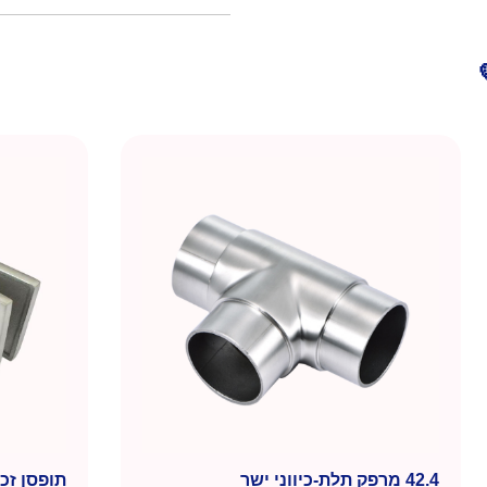
42.4 מרפק תלת-כיווני ישר
תופסן זכו