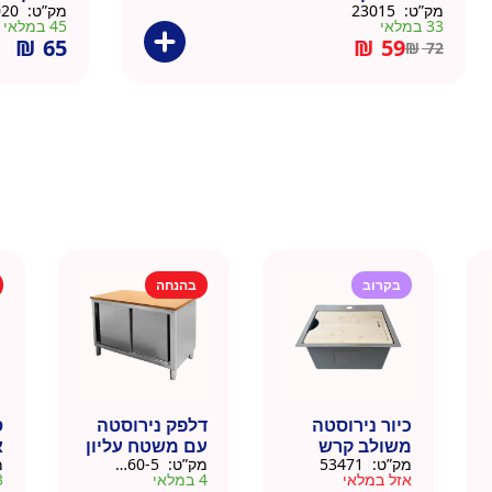
מק”ט:
23015
מק”ט:
23020
33 במלאי
45 במלאי
₪
65
₪
59
₪
72
בקרוב
בהנחה
כיור נירוסטה
דלפק נירוסטה
ס
משולב קרש
עם משטח עליון
א
מק”ט:
53471
מק”ט:
88160-5
מ
חיתוך במבוק
עץ מלא גוון
נ
אזל במלאי
4 במלאי
3 ב
35.5×40.5
טבעי 164 סמ –
0