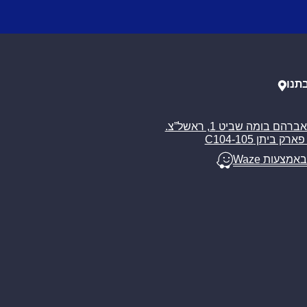
תנו
רח’ אברהם בומה שביט 1, ראשל”צ.
ארק ביתן C104-105
באמצעות Waze