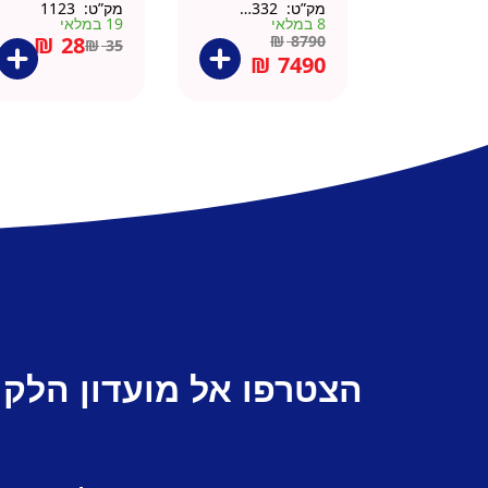
מק”ט:
666332
מק”ט:
1123
מטר כולל שיש
8 במלאי
19 במלאי
וכיור
₪
28
₪
8790
₪
35
₪
7490
הצטרפו אל מועדון הלקו