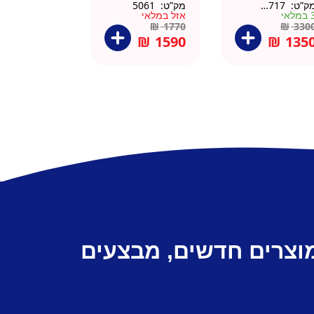
ק”ט:
145717
מק”ט:
5061
ירוסטה שחור
פח אשפה
מלאי
אזל במלאי
6 סמ
ברצלונה
₪
1770
₪
330
₪
1590
₪
135
מוצרים חדשים, מבצעים