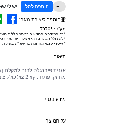
יש לי שא
כמות
-
+
הוספה לסל
של
הוספה ליצירת מארז
אגנית
למקלחון
מק”ט: 70705
*כל המחירים המוצגים באתר כוללים מע”מ
70*70
*לא כולל משלוח. דמי משלוח יתווספו בסל
*איסוף עצמי מהחנות בראשל”צ בשעות הפ
תיאור
אגנית פיברגלס לבנה למקלחון מ
מחוזק. פתח ניקוז 2 צול כולל צינור באורך 80 ס&מ. המוצר קיים במידות נוספות.
מידע נוסף
על המוצר