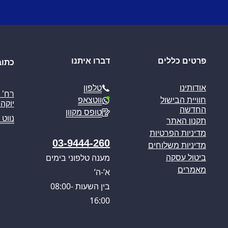
פרטים כללים
דברו איתנו
כתוב
טלפון
אודותינו
ווטצאפ
חוויית הבישול
יוקה פ
החדשה
טופס מקוון
נווט 
תקנון האתר
מדיניות הפרטיות
03-9444-260
מדיניות משלוחים
מענה טלפוני בימים
ביטול עסקה
מאמרים
א’-ה’
בין השעות 08:00-
16:00