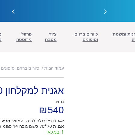
נות ומשטחי
כיורים ברזים
ציוד
פרזול
מ
ה
וסיפונים
מטבח
נירוסטה
נ
עמוד הבית
כיורים ברזים וסיפונים
אגנית למקלחון 70*70
מחיר
₪
540
אגנית 70*70 ס&מ גובה 14 ס&מ פתח ניקוז 2 צול – קוטר 9 ס&מ
1 במלאי