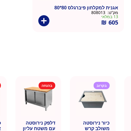
אגנית למקלחון פיברגלס 80*80
מק”ט:
808013
13 במלאי
₪
605
בקרוב
בהנחה
כיור נירוסטה
דלפק נירוסטה
ס
משולב קרש
עם משטח עליון
א