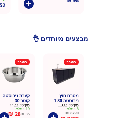
₪
98
52
מבצעים מיוחדים 👌
בהנחה
בהנחה
מטבח חוץ
קערת נירוסטה
נירוסטה 1.80
קוטר 30
מק”ט:
666332
מק”ט:
1123
מטר כולל שיש
8 במלאי
19 במלאי
וכיור
₪
28
₪
8790
₪
35