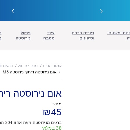
נות ומשטחי
כיורים ברזים
ציוד
פרזול
מ
ה
וסיפונים
מטבח
נירוסטה
נ
עמוד הבית
מוצרי פרזול
ברגים ונ
אום נירוסטה ריתוך נירוסטה M6
אום נירוסטה ריתו
מחיר
₪
45
ברגים מנירוסטה מאה אחוז 304 המחיר ל100 יחדות
38 במלאי