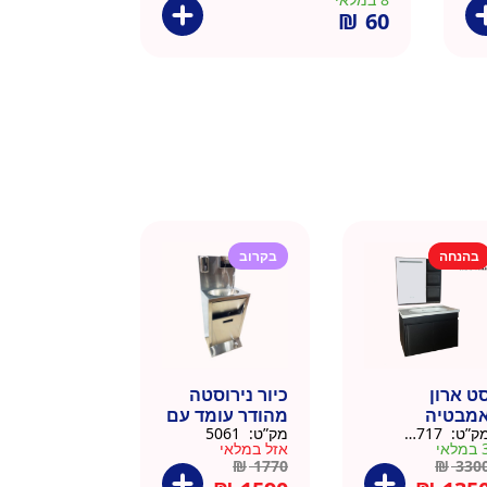
₪
60
בהנחה
בקרוב
ט ארון
כיור נירוסטה
מבטיה
מהודר עומד עם
ק”ט:
145717
מק”ט:
5061
ירוסטה שחור
פח אשפה
מלאי
אזל במלאי
6 סמ
ברצלונה
₪
1770
₪
330