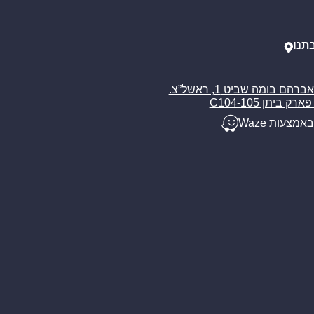
תנו
רח’ אברהם בומה שביט 1, ראשל”צ.
ארק ביתן C104-105
באמצעות Waze