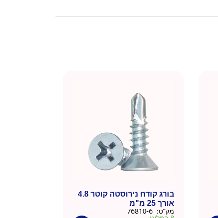
בורג קודח נירוסטה קוטר 4.8
אורך 25 מ"מ
מק”ט:
76810-6
8 במלאי