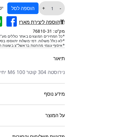
כמות
יש
+
-
הוספה לסל
של
אום
הוספה ליצירת מארז
נירוסטה
מק”ט: 76810-31
ריתוך
*כל המחירים המוצגים באתר כוללים מע”מ
*לא כולל משלוח. דמי משלוח יתווספו בסל
נירוסטה
*איסוף עצמי מהחנות בראשל”צ בשעות הפ
M6
תיאור
נירוסטה 304 קוטר M6 100 יחידות באריזה
מידע נוסף
על המוצר
מדיניות משלוחים והחזרות