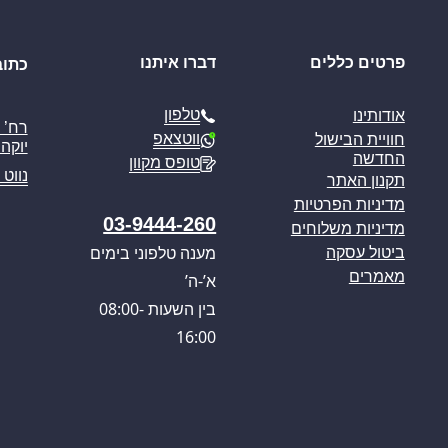
פרטים כללים
דברו איתנו
כתוב
טלפון
אודותינו
ווטצאפ
חוויית הבישול
יוקה פ
החדשה
טופס מקוון
נווט 
תקנון האתר
מדיניות הפרטיות
03-9444-260
מדיניות משלוחים
מענה טלפוני בימים
ביטול עסקה
מאמרים
א’-ה’
בין השעות 08:00-
16:00