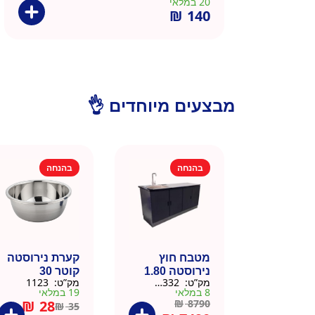
20 במלאי
₪
140
מבצעים מיוחדים 👌
בהנחה
בהנחה
מטבח חוץ
קערת נירוסטה
נירוסטה 1.80
קוטר 30
מק”ט:
666332
מק”ט:
1123
מטר כולל שיש
8 במלאי
19 במלאי
וכיור
₪
28
₪
8790
₪
35