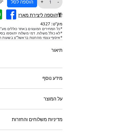
יש
+
-
הוספה לסל
של
גליל
הוספה ליצירת מארז
סקוטש
מק”ט: 4327
ברייט
*כל המחירים המוצגים באתר כוללים מע”מ
*לא כולל משלוח. דמי משלוח יתווספו בסל
לליטוש
*איסוף עצמי מהחנות בראשל”צ בשעות הפ
אדום
תיאור
מידע נוסף
על המוצר
מדיניות משלוחים והחזרות