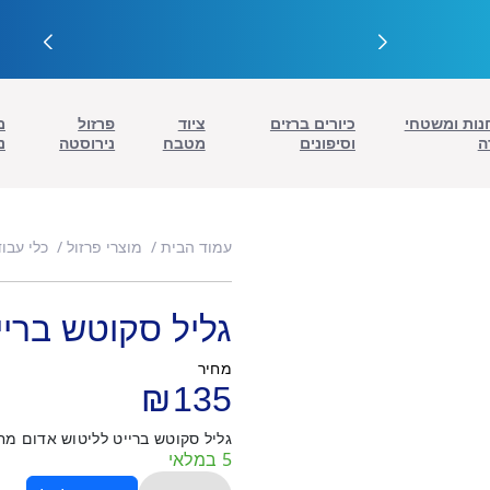
נות ומשטחי
כיורים ברזים
ציוד
פרזול
מ
ה
וסיפונים
מטבח
נירוסטה
נ
עמוד הבית
מוצרי פרזול
כלי עבו
גליל סקוטש בריי
מחיר
₪
135
גליל סקוטש ברייט לליטוש אדום מחיר לגליל אור
5 במלאי
כמות