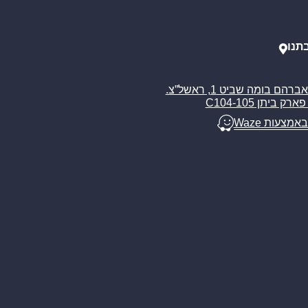
תנו
רח’ אברהם בומה שביט 1, ראשל”צ.
ארק ביתן C104-105
באמצעות Waze