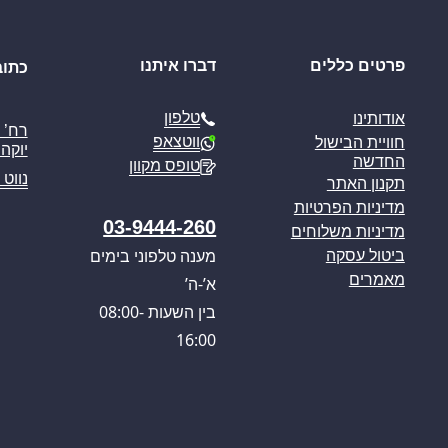
פרטים כללים
דברו איתנו
כתוב
טלפון
אודותינו
ווטצאפ
חוויית הבישול
יוקה פ
החדשה
טופס מקוון
נווט 
תקנון האתר
מדיניות הפרטיות
03-9444-260
מדיניות משלוחים
מענה טלפוני בימים
ביטול עסקה
מאמרים
א’-ה’
בין השעות 08:00-
16:00