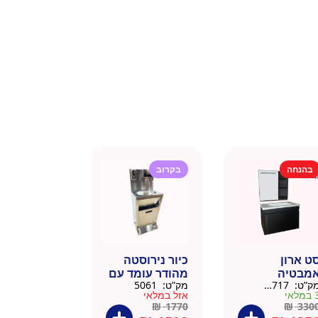
בהנחה
בקרוב
ט ארון
כיור נירוסטה
מבטיה
מהודר עומד עם
ק”ט:
145717
מק”ט:
5061
ירוסטה שחור
פח אשפה
מלאי
אזל במלאי
6 סמ
ברצלונה
₪
1770
₪
330