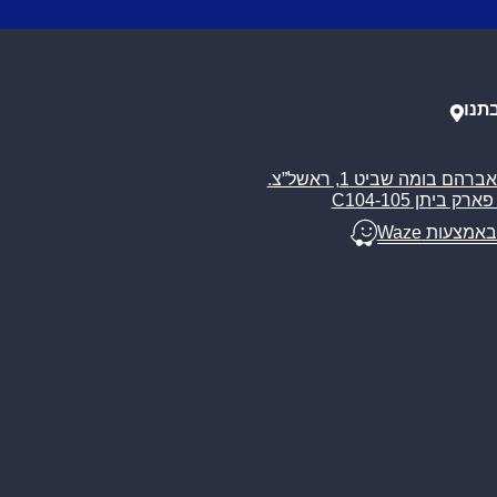
תנו
רח’ אברהם בומה שביט 1, ראשל”צ.
ארק ביתן C104-105
באמצעות Waze