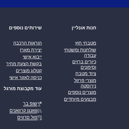
חנות אונליין
שירותים נוספים
מטבחי חוץ
הוראות הרכבה
שולחנות ומשטחי
יצירת מארז
עבודה
ייבוא אישי
כיורים ברזים
בקשת הצעת מחיר
וסיפונים
קטלוג מוצרים
ציוד מטבח
כניסה לאזור אישי
מוצרי פרזול
נירוסטה
עוד מקבוצת מורגל
מוצרים נוספים
מבצעים מיוחדים
שופ בר
וואנגו קרוואנים
פול סרוויס