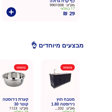
כף קרח גדולה
מק”ט:
9901008
17 במלאי
₪
29
מבצעים מיוחדים 👌
בהנחה
בהנחה
מטבח חוץ
קערת נירוסטה
נירוסטה 1.80
קוטר 30
מק”ט:
666332
מק”ט:
1123
מטר כולל שיש
8 במלאי
19 במלאי