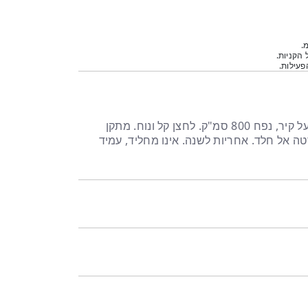
.
 הקניות.
עילות.
דיספנסר נירוסטה לסבון נתלה על קיר, נפח 800 סמ"ק. לחצן קל ונוח. מתקן
לה על קיר 100% נירוסטה אל חלד. אחריות לשנה. אינו מחליד, עמיד