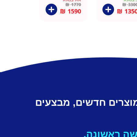
6 סמ
ברצלונה
₪
1770
₪
330
₪
1590
₪
135
מוצרים חדשים, מבצעים