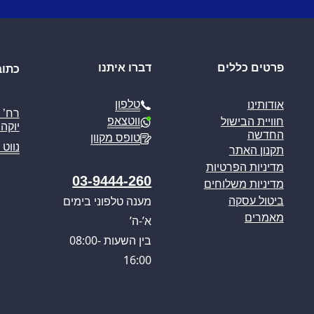
פרטים כללים
דברו איתנו
כתוב
טלפון
אודותינו
ווטצאפ
חוויית הבישול
יוקה פ
החדשה
טופס מקוון
נווט 
תקנון האתר
מדיניות הפרטיות
03-9444-260
מדיניות משלוחים
מענה טלפוני בימים
ביטול עסקה
מאמרים
א’-ה’
בין השעות 08:00-
16:00