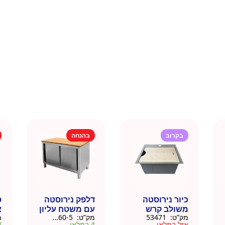
בקרוב
בהנחה
כיור נירוסטה
דלפק נירוסטה
ס
משולב קרש
עם משטח עליון
א
מק”ט:
53471
מק”ט:
88160-5
מ
חיתוך במבוק
עץ מלא גוון
נ
אזל במלאי
4 במלאי
3 ב