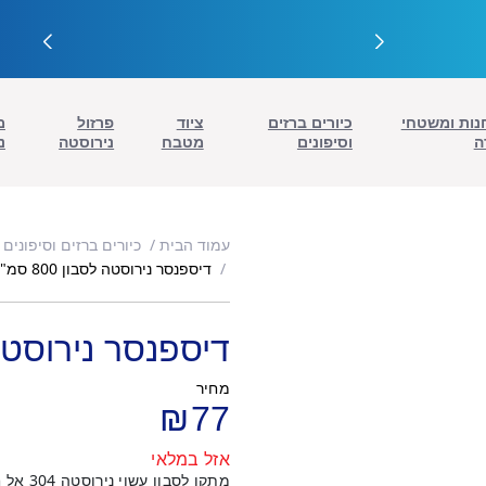
נות ומשטחי
כיורים ברזים
ציוד
פרזול
מ
ה
וסיפונים
מטבח
נירוסטה
נ
עמוד הבית
כיורים ברזים וסיפונים
דיספנסר נירוסטה לסבון 800 סמ"ק
דיספנסר נירוסטה לסבו
מחיר
₪
77
אזל במלאי
מתקן לסבון עשוי נירוסטה 304 אל חלד.