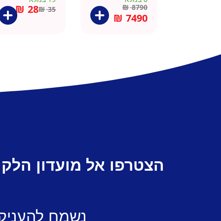
וכיור
₪
28
₪
8790
₪
35
₪
7490
הצטרפו אל מועדון הלקו
נשמח להעניק