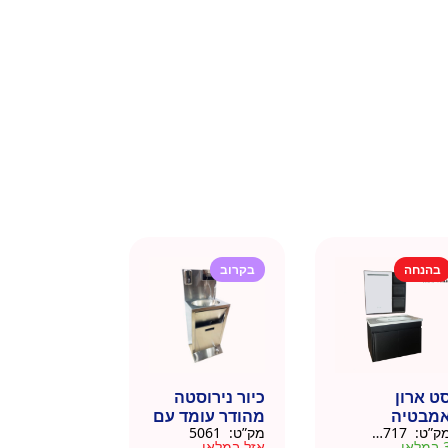
בהנחה
בקרוב
ט ארון
כיור נירוסטה
מבטיה
מהודר עומד עם
ק”ט:
145717
מק”ט:
5061
ירוסטה שחור
פח אשפה
מלאי
אזל במלאי