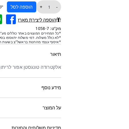
כמות
יש
+
-
הוספה לסל
של
טונגסטן
הוספה ליצירת מארז
ראש
מק”ט: 1058-7
אפור
*כל המחירים המוצגים באתר כוללים מע”מ
*לא כולל משלוח. דמי משלוח יתווספו בסל
בקוטר16
*איסוף עצמי מהחנות בראשל”צ בשעות הפ
תיאור
אלקטרודה טונגסטן אפור לריתוך
מידע נוסף
על המוצר
מדיניות משלוחים והחזרות