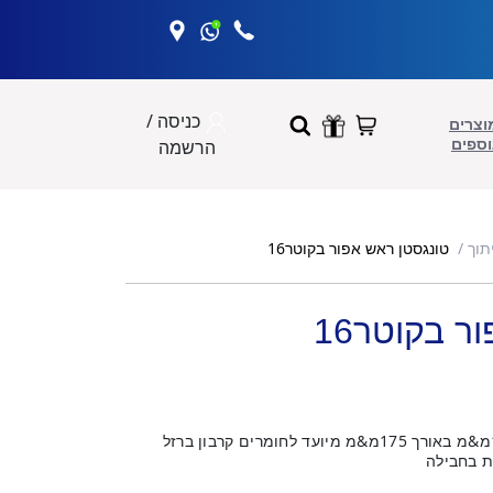
כניסה /
וצרים
וספים
הרשמה
טונגסטן ראש אפור בקוטר16
תוך
 בקוטר16
מחט טונגסטן ראש אפור בקוטר 1.6מ&מ באורך 175מ&מ מיועד לחומרים קרבון ברזל