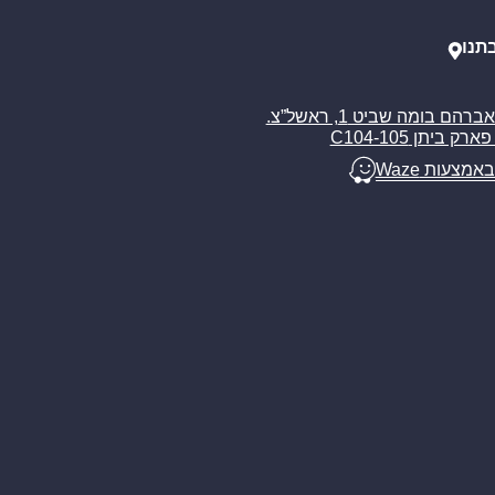
תנו
רח’ אברהם בומה שביט 1, ראשל”צ.
ארק ביתן C104-105
באמצעות Waze