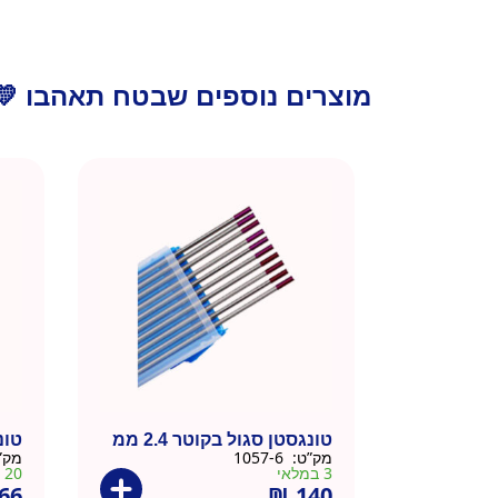
מוצרים נוספים שבטח תאהבו 💛
טונגסטן סגול בקוטר 2.4 ממ
טונג
מק”ט:
1057-6
מק”
3 במלאי
20 במלאי
66
₪
140