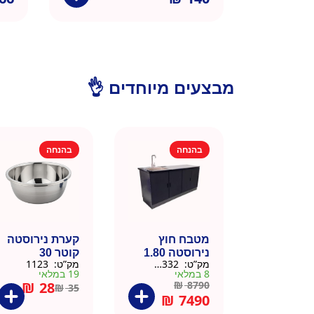
מבצעים מיוחדים 👌
בהנחה
בהנחה
מטבח חוץ
קערת נירוסטה
נירוסטה 1.80
קוטר 30
מק”ט:
666332
מק”ט:
1123
מטר כולל שיש
8 במלאי
19 במלאי
וכיור
₪
28
₪
8790
₪
35
₪
7490