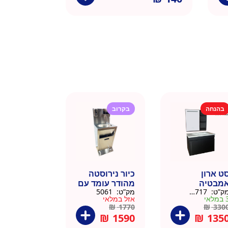
בהנחה
בקרוב
ט ארון
כיור נירוסטה
מבטיה
מהודר עומד עם
ק”ט:
145717
מק”ט:
5061
ירוסטה שחור
פח אשפה
מלאי
אזל במלאי
6 סמ
ברצלונה
₪
1770
₪
330
₪
1590
₪
135