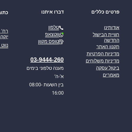
פרטים כללים
דברו איתנו
כתוב
טלפון
אודותינו
ווטצאפ
חוויית הבישול
יוקה פ
החדשה
טופס מקוון
נווט 
תקנון האתר
מדיניות הפרטיות
03-9444-260
מדיניות משלוחים
מענה טלפוני בימים
ביטול עסקה
מאמרים
א’-ה’
בין השעות 08:00-
16:00