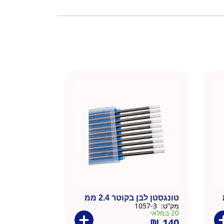
טונגסטן לבן בקוטר 2.4 ממ
מק”ט:
1057-3
20 במלאי
₪
140