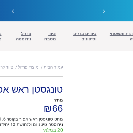
נות ומשטחי
כיורים ברזים
ציוד
פרזול
מ
ה
וסיפונים
מטבח
נירוסטה
נ
עמוד הבית
מוצרי פרזול
ציוד לרי
טונגסטן ראש אפור
מחיר
₪
66
נירוסטה טיטניום ולנחושת 10 יחידות בחבילה
20 במלאי