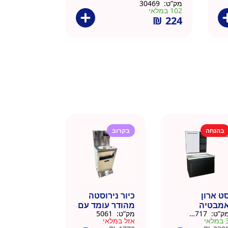
מק”ט:
30469
102 במלאי
₪
224
בהנחה
בקרוב
ט ארון
כיור נירוסטה
מבטיה
מהודר עומד עם
ק”ט:
145717
מק”ט:
5061
ירוסטה שחור
פח אשפה
מלאי
אזל במלאי
6 סמ
ברצלונה