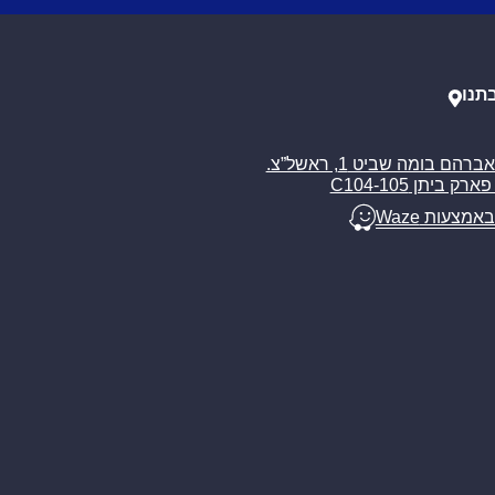
תנו
רח’ אברהם בומה שביט 1, ראשל”צ.
ארק ביתן C104-105
באמצעות Waze