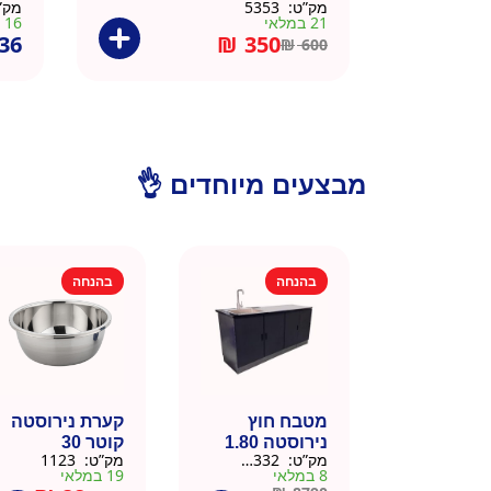
מק”ט:
5353
מק”
21 במלאי
16 במלאי
36
₪
350
₪
600
מבצעים מיוחדים 👌
בהנחה
בהנחה
מטבח חוץ
קערת נירוסטה
נירוסטה 1.80
קוטר 30
מק”ט:
666332
מק”ט:
1123
מטר כולל שיש
8 במלאי
19 במלאי
וכיור