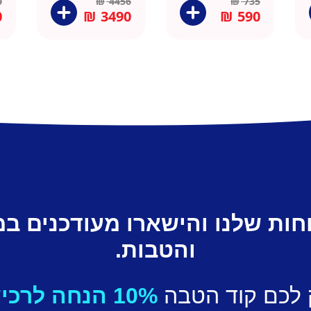
0
₪
4456
₪
735
דניאל
0
₪
3490
₪
590
חות שלנו והישארו מעודכנים ב
והטבות.
 לכם קוד הטבה
10% הנחה לרכישה ראשונה.