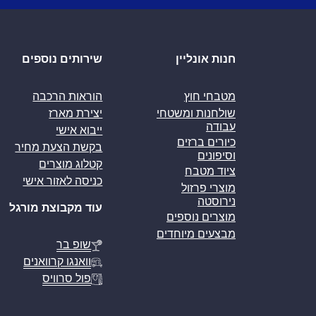
חנות אונליין
שירותים נוספים
מטבחי חוץ
הוראות הרכבה
שולחנות ומשטחי
יצירת מארז
עבודה
ייבוא אישי
כיורים ברזים
בקשת הצעת מחיר
וסיפונים
קטלוג מוצרים
ציוד מטבח
כניסה לאזור אישי
מוצרי פרזול
נירוסטה
עוד מקבוצת מורגל
מוצרים נוספים
מבצעים מיוחדים
שופ בר
וואנגו קרוואנים
פול סרוויס