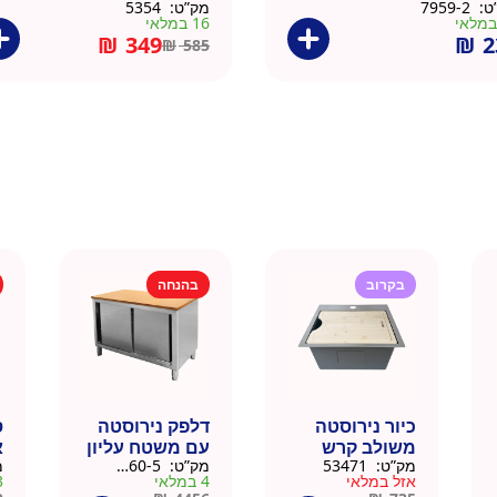
ט:
7959-2
מק”ט:
5354
16 במלאי
₪
349
₪
2
₪
585
בקרוב
בהנחה
כיור נירוסטה
דלפק נירוסטה
ס
משולב קרש
עם משטח עליון
א
מק”ט:
53471
מק”ט:
88160-5
מ
חיתוך במבוק
עץ מלא גוון
נ
אזל במלאי
4 במלאי
3 ב
35.5×40.5
טבעי 164 סמ –
0