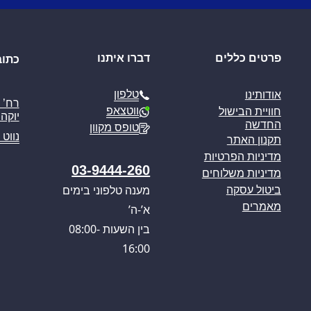
פרטים כללים
דברו איתנו
כתוב
טלפון
אודותינו
ווטצאפ
חוויית הבישול
יוקה פ
החדשה
טופס מקוון
נווט 
תקנון האתר
מדיניות הפרטיות
03-9444-260
מדיניות משלוחים
מענה טלפוני בימים
ביטול עסקה
מאמרים
א’-ה’
בין השעות 08:00-
16:00