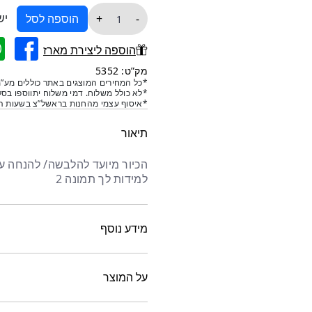
כמות
היה:
הוא:
יש
+
-
הוספה לסל
של
₪590.
₪330.
כיור
הוספה ליצירת מארז
הלבשה
מק”ט: 5352
נירוסטה
*כל המחירים המוצגים באתר כוללים מע”מ
*לא כולל משלוח. דמי משלוח יתווספו בסל
קוטר
*איסוף עצמי מהחנות בראשל”צ בשעות הפ
36
שחור
תיאור
הכיור מיועד להלבשה/ להנחה על
למידות לך תמונה 2
מידע נוסף
על המוצר