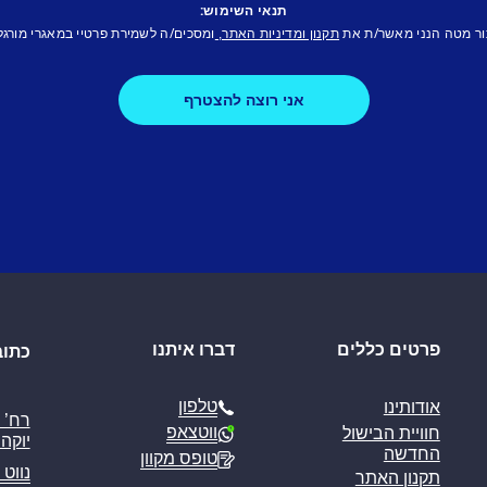
תנאי השימוש:
ור מטה הנני מאשר/ת את
ומסכים/ה לשמירת פרטיי במאגרי מורגל
תקנון ומדיניות האתר,
פרטים כללים
דברו איתנו
כתוב
טלפון
אודותינו
ווטצאפ
חוויית הבישול
יוקה פ
החדשה
טופס מקוון
נווט 
תקנון האתר