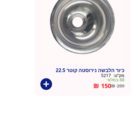
כיור הלבשה נירוסטה קוטר 22.5
מק”ט:
5217
88 במלאי
₪
150
₪
299