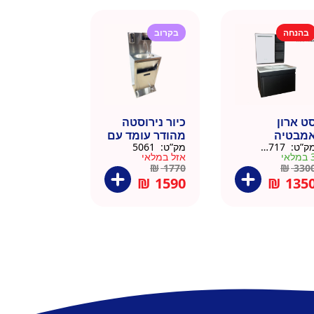
בהנחה
בקרוב
ט ארון
כיור נירוסטה
מבטיה
מהודר עומד עם
ק”ט:
145717
מק”ט:
5061
ירוסטה שחור
פח אשפה
מלאי
אזל במלאי
6 סמ
ברצלונה
₪
1770
₪
330
₪
1590
₪
135