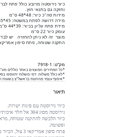
וחזקה גם בתנאי חוץ.
מידות סה"כ כיור: 48*48 ס"מ
מידה דרושה לפתח במשטח: 45*45 ס"מ
מידת פתח עליון בכיור: 39*44 ס"מ
עומק כיור 22 ס"מ
מוצר זה לא ניתן להחזרה יש לבדוק
התקנה שטוחה, פתח סיפון אמריקאי 3 צו
מק”ט: 7918-1
*כל המחירים המוצגים באתר כוללים מע”מ
*לא כולל משלוח. דמי משלוח יתווספו בסל
*איסוף עצמי מהחנות בראשל”צ בשעות הפ
תיאור
כיור נירוסטה עם פינות ישרות
.
נירוסטה מסוג 304 אל חלד איכותית ועמידה גם בתנאי חוץ
כיור הלבשה להתקנה שטוחה, מראה
ופשוטה
.
פתח סיפון אמריקא