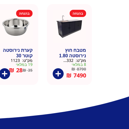
בהנחה
בהנחה
מטבח חוץ
קערת נירוסטה
נירוסטה 1.80
קוטר 30
מק”ט:
666332
מק”ט:
1123
מטר כולל שיש
8 במלאי
19 במלאי
וכיור
₪
28
₪
8790
₪
35
₪
7490