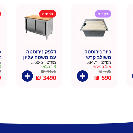
בקרוב
בהנחה
כיור נירוסטה
דלפק נירוסטה
ס
משולב קרש
עם משטח עליון
א
מק”ט:
53471
מק”ט:
88160-5
מ
חיתוך במבוק
עץ מלא גוון
נ
אזל במלאי
3 במלאי
3 ב
35.5×40.5
טבעי 164 סמ –
0
0
₪
4456
₪
735
דניאל
0
₪
3490
₪
590