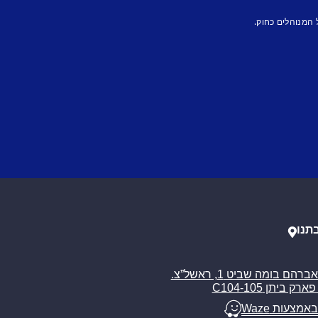
 המנוהלים כחוק.
תנו
רח’ אברהם בומה שביט 1, ראשל”צ.
ארק ביתן C104-105
באמצעות Waze