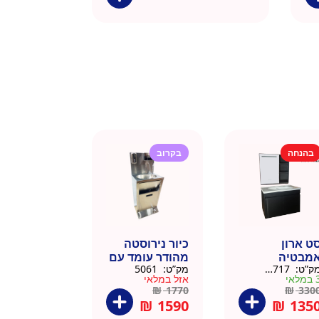
בהנחה
בקרוב
ט ארון
כיור נירוסטה
מבטיה
מהודר עומד עם
ק”ט:
145717
מק”ט:
5061
ירוסטה שחור
פח אשפה
מלאי
אזל במלאי
6 סמ
ברצלונה
₪
1770
₪
330
₪
1590
₪
135