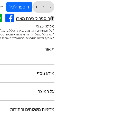
כמות
יש
+
-
הוספה לסל
של
כיור
הוספה ליצירת מארז
הלבשה
מק”ט: 7925
נירוסטה70
*כל המחירים המוצגים באתר כוללים מע”מ
*לא כולל משלוח. דמי משלוח יתווספו בסל
40
*איסוף עצמי מהחנות בראשל”צ בשעות הפ
תיאור
מידע נוסף
על המוצר
מדיניות משלוחים והחזרות