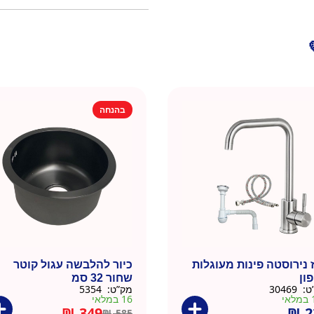
בהנחה
 נירוסטה פינות מעוגלות
כיור להלבשה עגול קוטר
פון
שחור 32 סמ
ט:
30469
מק”ט:
5354
י
16 במלאי
₪
349
₪
2
₪
585