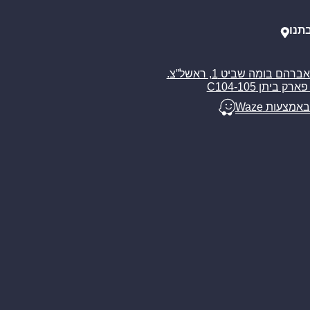
תנו
רח’ אברהם בומה שביט 1, ראשל”צ.
ארק ביתן C104-105
באמצעות Waze