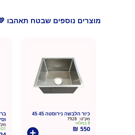
מוצרים נוספים שבטח תאהבו 💛
כיור הלבשה נירוסטה 45 45
ברז
מק”ט:
7928
וסי
8 במלאי
מק”
₪
550
101 במלא
24