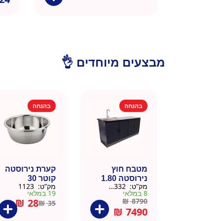
מבצעים מיוחדים 👌
בהנחה
בהנחה
מטבח חוץ
קערת נירוסטה
נירוסטה 1.80
קוטר 30
מק”ט:
666332
מק”ט:
1123
מטר כולל שיש
8 במלאי
19 במלאי
וכיור
₪
28
₪
8790
₪
35
₪
7490