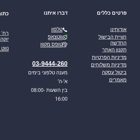
פרטים כללים
דברו איתנו
כתוב
טלפון
אודותינו
ווטצאפ
חוויית הבישול
יוקה פ
החדשה
טופס מקוון
נווט 
תקנון האתר
מדיניות הפרטיות
03-9444-260
מדיניות משלוחים
מענה טלפוני בימים
ביטול עסקה
מאמרים
א’-ה’
בין השעות 08:00-
16:00