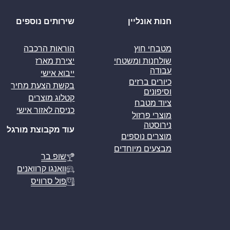
חנות אונליין
שירותים נוספים
מטבחי חוץ
הוראות הרכבה
שולחנות ומשטחי
יצירת מארז
עבודה
ייבוא אישי
כיורים ברזים
בקשת הצעת מחיר
וסיפונים
קטלוג מוצרים
ציוד מטבח
כניסה לאזור אישי
מוצרי פרזול
נירוסטה
עוד מקבוצת מורגל
מוצרים נוספים
מבצעים מיוחדים
שופ בר
וואנגו קרוואנים
פול סרוויס