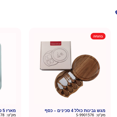
בהנחה
מגש גבינות כולל 4 סכינים – כסף
מארז 5 סכיני גבינה-זהב
מק”ט:
9901576-S
מק”ט:
9901578-G