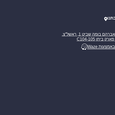
תנו
רח’ אברהם בומה שביט 1, ראשל”צ.
ארק ביתן C104-105
באמצעות Waze