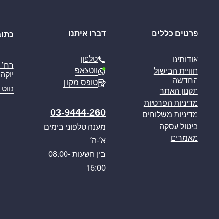
פרטים כללים
דברו איתנו
כתוב
טלפון
אודותינו
ווטצאפ
חוויית הבישול
יוקה פ
החדשה
טופס מקוון
נווט 
תקנון האתר
מדיניות הפרטיות
03-9444-260
מדיניות משלוחים
מענה טלפוני בימים
ביטול עסקה
מאמרים
א’-ה’
בין השעות 08:00-
16:00