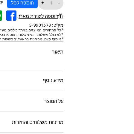
כמות
יש
+
-
הוספה לסל
של
מארז
הוספה ליצירת מארז
5
מק”ט: 9901578-S
סכיני
*כל המחירים המוצגים באתר כוללים מע”מ
*לא כולל משלוח. דמי משלוח יתווספו בסל
גבינה-כסף
*איסוף עצמי מהחנות בראשל”צ בשעות הפ
תיאור
מידע נוסף
על המוצר
מדיניות משלוחים והחזרות