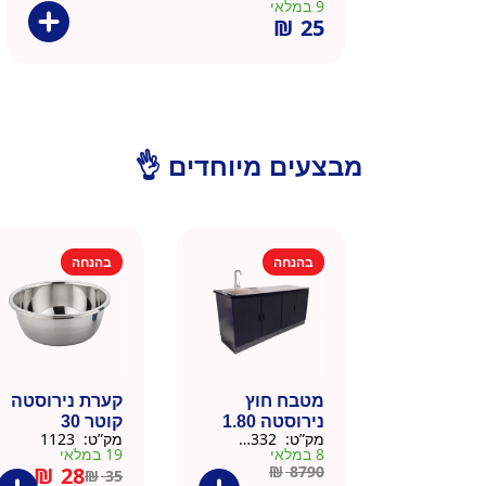
9 במלאי
₪
25
מבצעים מיוחדים 👌
בהנחה
בהנחה
מטבח חוץ
קערת נירוסטה
נירוסטה 1.80
קוטר 30
מק”ט:
666332
מק”ט:
1123
מטר כולל שיש
8 במלאי
19 במלאי
וכיור
₪
28
₪
8790
₪
35