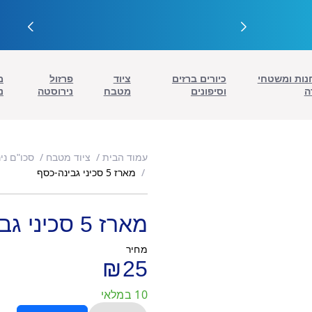
נות ומשטחי
כיורים ברזים
ציוד
פרזול
מ
ה
וסיפונים
מטבח
נירוסטה
נ
עמוד הבית
ציוד מטבח
סכו"ם ני
מארז 5 סכיני גבינה-כסף
מארז 5 סכיני גבינה-כסף
מחיר
₪
25
10 במלאי