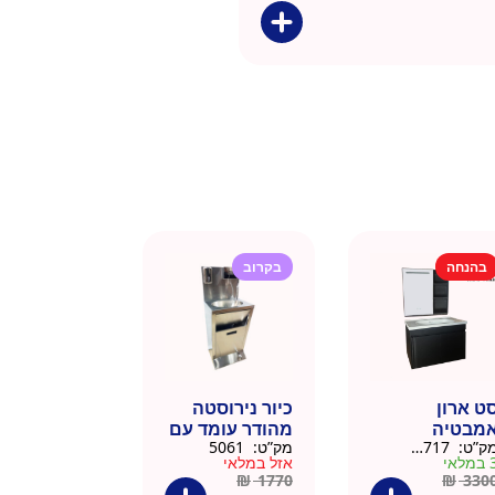
בהנחה
בקרוב
ט ארון
כיור נירוסטה
מבטיה
מהודר עומד עם
ק”ט:
145717
מק”ט:
5061
ירוסטה שחור
פח אשפה
מלאי
אזל במלאי
6 סמ
ברצלונה
₪
1770
₪
330