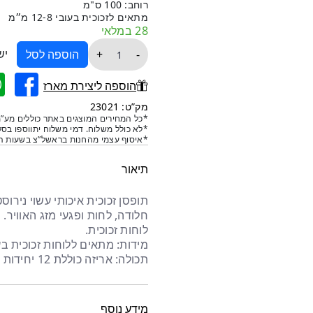
רוחב: 100 ס"מ
מתאים לזכוכית בעובי 12-8 מ״מ
28 במלאי
כמות
יש
+
-
הוספה לסל
של
תופסן
הוספה ליצירת מארז
זכוכית
מק”ט: 23021
מנירוסטה
*כל המחירים המוצגים באתר כוללים מע”מ
*לא כולל משלוח. דמי משלוח יתווספו בסל
*איסוף עצמי מהחנות בראשל”צ בשעות הפ
תיאור
חלודה, לחות ופגעי מזג האוויר.
לוחות זכוכית.
מידות: מתאים ללוחות זכוכית בעובי 8–2
תכולה: אריזה כוללת 12 יחידות
מידע נוסף