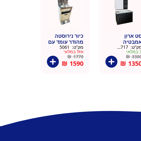
ט ארון
כיור נירוסטה
מבטיה
מהודר עומד עם
ק”ט:
145717
מק”ט:
5061
ירוסטה שחור
פח אשפה
מלאי
אזל במלאי
6 סמ
ברצלונה
₪
1770
₪
330
₪
1590
₪
135