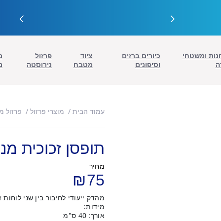
נות ומשטחי
כיורים ברזים
ציוד
פרזול
מ
ה
וסיפונים
מטבח
נירוסטה
נ
עמוד הבית
מוצרי פרזול
פרזול מ
תופסן זכוכית מנ
מחיר
₪
75
מהדק ייעודי לחיבור בין שני לוחות זכוכית
מידות:
אורך: 40 ס"מ