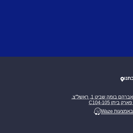
תנו
רח’ אברהם בומה שביט 1, ראשל”צ.
ארק ביתן C104-105
באמצעות Waze