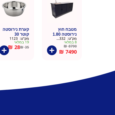
מטבח חוץ
קערת נירוסטה
נירוסטה 1.80
קוטר 30
מק”ט:
666332
מק”ט:
1123
מטר כולל שיש
8 במלאי
19 במלאי
וכיור
₪
28
₪
8790
₪
35
₪
7490