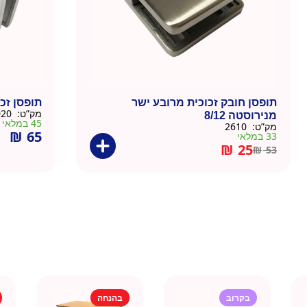
תופסן חובק זכוכית מרובע ישר
תופסן זכו
מק”ט:
23020
מנירוסטה 8/12
45 במלאי
מק”ט:
2610
₪
65
33 במלאי
₪
25
₪
53
בקרוב
בהנחה