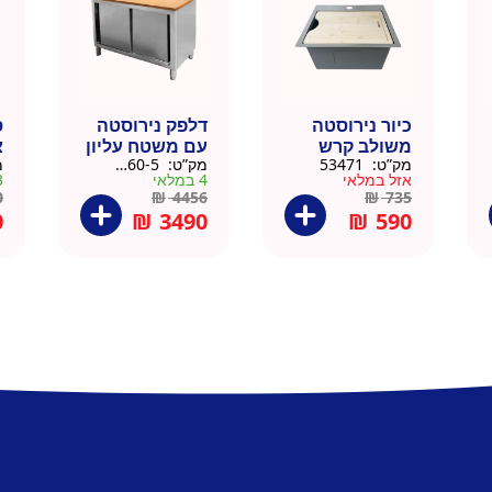
כיור נירוסטה
דלפק נירוסטה
ס
משולב קרש
עם משטח עליון
א
מק”ט:
53471
מק”ט:
88160-5
מ
חיתוך במבוק
עץ מלא גוון
נ
אזל במלאי
4 במלאי
3 ב
35.5×40.5
טבעי 164 סמ –
0
0
₪
4456
₪
735
דניאל
0
₪
3490
₪
590