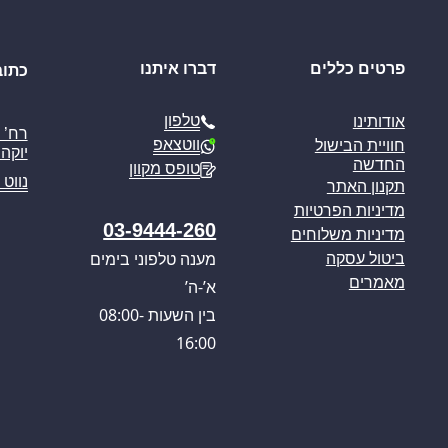
פרטים כללים
דברו איתנו
כתוב
טלפון
אודותינו
ווטצאפ
חוויית הבישול
יוקה פ
החדשה
טופס מקוון
נווט 
תקנון האתר
מדיניות הפרטיות
03-9444-260
מדיניות משלוחים
מענה טלפוני בימים
ביטול עסקה
מאמרים
א’-ה’
בין השעות 08:00-
16:00