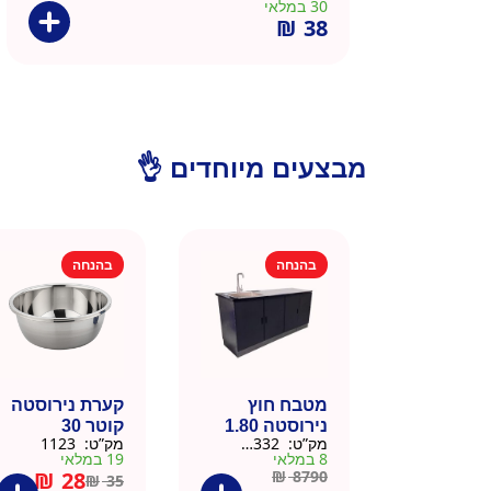
30 במלאי
₪
38
מבצעים מיוחדים 👌
בהנחה
בהנחה
מטבח חוץ
קערת נירוסטה
נירוסטה 1.80
קוטר 30
מק”ט:
666332
מק”ט:
1123
מטר כולל שיש
8 במלאי
19 במלאי
וכיור
₪
28
₪
8790
₪
35