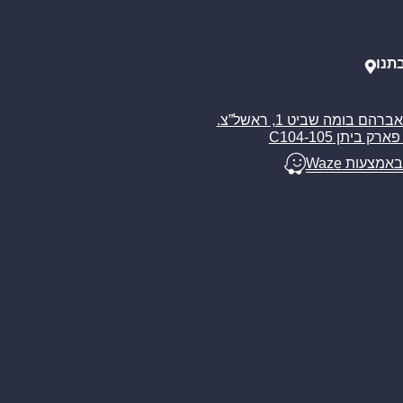
תנו
רח’ אברהם בומה שביט 1, ראשל”צ.
ארק ביתן C104-105
באמצעות Waze