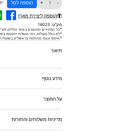
כמות
יש
+
-
הוספה לסל
של
מחבר
הוספה ליצירת מארז
נירוסטה
מק”ט: 16023
שחור
*כל המחירים המוצגים באתר כוללים מע”מ
*לא כולל משלוח. דמי משלוח יתווספו בסל
-
*איסוף עצמי מהחנות בראשל”צ בשעות הפ
50
יח
תיאור
מידע נוסף
על המוצר
מדיניות משלוחים והחזרות