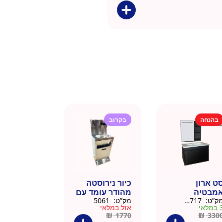
בהנחה
בקרוב
ט ארון
כיור נירוסטה
מבטיה
מהודר עומד עם
ק”ט:
145717
מק”ט:
5061
ירוסטה שחור
פח אשפה
מלאי
אזל במלאי
6 סמ
ברצלונה
₪
1770
₪
330