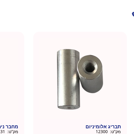
תבריג אלומיניום
מחבר ני
מק”ט:
12300
מק”ט:
15531