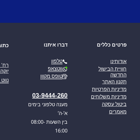
פרטים כללים
דברו איתנו
כתוב
טלפון
אודותינו
ווטצאפ
חוויית הבישול
יוקה פ
החדשה
טופס מקוון
נווט 
תקנון האתר
מדיניות הפרטיות
03-9444-260
מדיניות משלוחים
מענה טלפוני בימים
ביטול עסקה
מאמרים
א’-ה’
בין השעות 08:00-
16:00