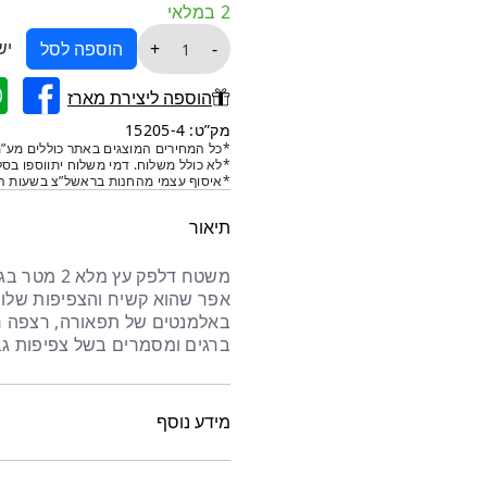
2 במלאי
כמות
יש
+
-
הוספה לסל
של
משטח
הוספה ליצירת מארז
דלפק
מק”ט: 15205-4
עץ
*כל המחירים המוצגים באתר כוללים מע”מ
*לא כולל משלוח. דמי משלוח יתווספו בסל
מלא
*איסוף עצמי מהחנות בראשל”צ בשעות הפ
174
סמ
תיאור
משטח דלפק ע
אפר שהוא קשיח והצפיפות שלו 
באלמנטים של תפאורה, רצפה חיפ
ברגים ומסמרים בשל צפיפות גב
מידע נוסף