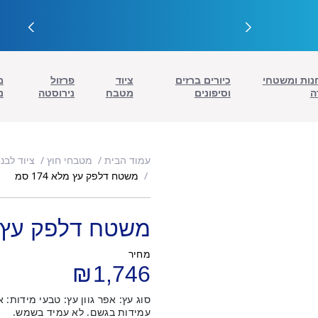
נות ומשטחי
כיורים ברזים
ציוד
פרזול
מ
ה
וסיפונים
מטבח
נירוסטה
נ
עמוד הבית
מטבחי חוץ
ציוד לבנ
משטח דלפק עץ מלא 174 סמ
משטח דלפק עץ מלא 
מחיר
₪
1,746
עמידות בגשם. לא עמיד בשמש.