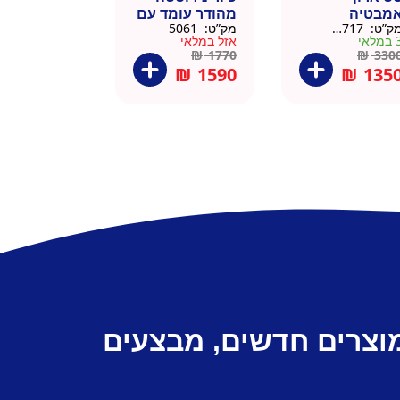
מבטיה
מהודר עומד עם
ק”ט:
145717
מק”ט:
5061
ירוסטה שחור
פח אשפה
מלאי
אזל במלאי
6 סמ
ברצלונה
₪
1770
₪
330
₪
1590
₪
135
מוצרים חדשים, מבצעים