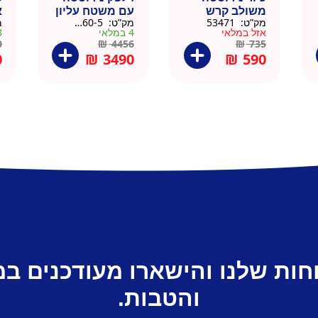
משולב קרש
עם משטח עליון
א
מק”ט:
53471
מק”ט:
88160-5
מ
חיתוך במבוק
עץ מלא גוון
נ
אזל במלאי
4 במלאי
3 ב
35.5×40.5
טבעי 164 סמ –
0
0
₪
4456
₪
735
דניאל
0
₪
3490
₪
590
חות שלנו והישארו מעודכנים ב
והטבות.