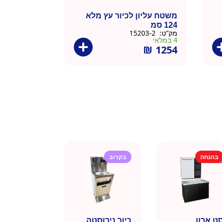
משטח עליון לכיור עץ מלא
124 סמ
מק”ט:
15203-2
4 במלאי
₪
1254
בהנחה
בקרוב
ט ארון
כיור נירוסטה