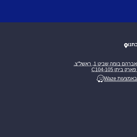
תנו
רח’ אברהם בומה שביט 1, ראשל”צ.
ארק ביתן C104-105
באמצעות Waze