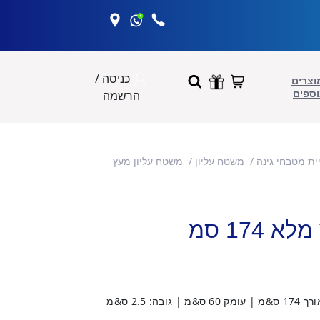
כניסה /
וצרים
וספים
הרשמה
יית מטבחי גינה
משטח עליון
משטח עליון מעץ
174 סמ
סוג עץ: אפר גוון עץ: טבעי מידות: אורך 174 ס&מ | עומק 60 ס&מ | גובה: 2.5 ס&מ