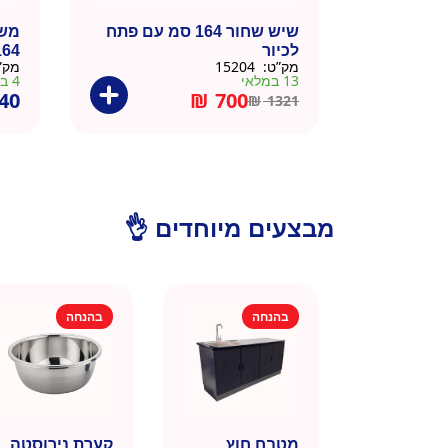
שיש שחור 164 סמ עם פתח
משט
לכיור
164 ס
מק”ט:
15204
מק”
13 במלאי
4 במלאי
40
₪
700
₪
1321
מבצעים מיוחדים 👌
בהנחה
בהנחה
מטבח חוץ
קערת נירוסטה