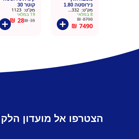
נירוסטה 1.80
קוטר 30
מק”ט:
666332
מק”ט:
1123
מטר כולל שיש
8 במלאי
19 במלאי
וכיור
₪
28
₪
8790
₪
35
₪
7490
הצטרפו אל מועדון הלקו