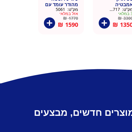
מבטיה
מהודר עומד עם
ק”ט:
145717
מק”ט:
5061
ירוסטה שחור
פח אשפה
מלאי
אזל במלאי
6 סמ
ברצלונה
₪
1770
₪
330
₪
1590
₪
135
מוצרים חדשים, מבצעים