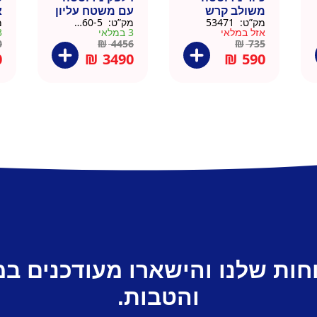
משולב קרש
עם משטח עליון
א
מק”ט:
53471
מק”ט:
88160-5
מ
חיתוך במבוק
עץ מלא גוון
נ
אזל במלאי
3 במלאי
3 ב
35.5×40.5
טבעי 164 סמ –
0
0
₪
4456
₪
735
דניאל
0
₪
3490
₪
590
חות שלנו והישארו מעודכנים ב
והטבות.