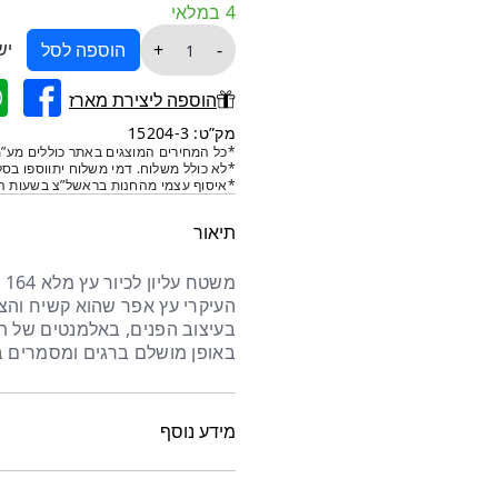
4 במלאי
כמות
יש
+
-
הוספה לסל
של
משטח
הוספה ליצירת מארז
עליון
מק”ט: 15204-3
לכיור
*כל המחירים המוצגים באתר כוללים מע”מ
*לא כולל משלוח. דמי משלוח יתווספו בסל
עץ
*איסוף עצמי מהחנות בראשל”צ בשעות הפ
מלא
164
תיאור
סמ
מש
העיקרי עץ אפר שהוא קשיח והצ
בעיצוב הפנים, באלמנטים של תפא
באופן מושלם ברגים ומסמרים ב
מידע נוסף