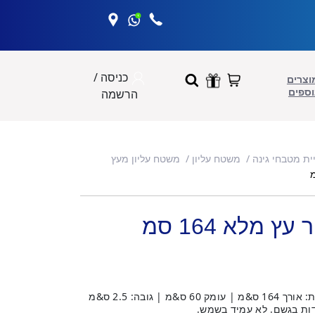
כניסה /
וצרים
וספים
הרשמה
יית מטבחי גינה
משטח עליון
משטח עליון מעץ
 מלא 164 סמ
סוג עץ: אפר גוון עץ: חום אגוז מידות: אורך 164 ס&מ | עומק 60 ס&מ | גובה: 2.5 ס&מ