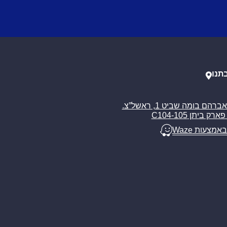
תנו
רח’ אברהם בומה שביט 1, ראשל”צ.
ארק ביתן C104-105
באמצעות Waze