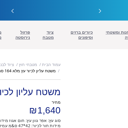
נות ומשטחי
כיורים ברזים
ציוד
פרזול
מ
ה
וסיפונים
מטבח
נירוסטה
נ
עמוד הבית
מטבחי חוץ
ציוד לבנ
משטח עליון לכיור עץ מלא 164 סמ
משטח עליון לכיור עץ
מחיר
₪
1,640
מידות חור לכיור: 42*47 ס&מ עמידות בגשם. לא עמיד בשמש.