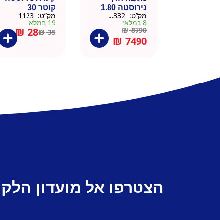
נירוסטה 1.80
קוטר 30
מק”ט:
666332
מק”ט:
1123
מטר כולל שיש
8 במלאי
19 במלאי
וכיור
₪
28
₪
8790
₪
35
₪
7490
הצטרפו אל מועדון הלקו