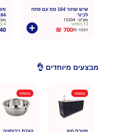
שיש שחור 164 סמ עם פתח
משט
לכיור
164 ס
מק”ט:
15204
מק”
13 במלאי
4 במלאי
40
₪
700
₪
1321
מבצעים מיוחדים 👌
בהנחה
בהנחה
מטבח חוץ
קערת נירוסטה