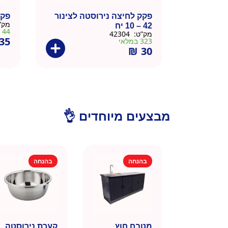
פקק לחיצה נירוסטה לצינור
פקק 
מק”
42 – 10 יח
44 במלאי
מק”ט:
42304
35
323 במלאי
₪
30
מבצעים מיוחדים 👌
בהנחה
בהנחה
מטבח חוץ
קערת נירוסטה