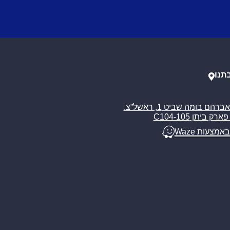
תנו
רח’ אברהם בומה שביט 1, ראשל”צ.
ארק ביתן C104-105
באמצעות Waze