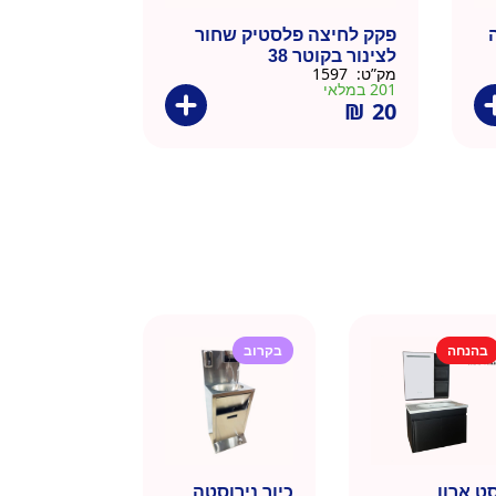
פקק לחיצה פלסטיק שחור
1
לצינור בקוטר 38
מק”ט:
1597
201 במלאי
₪
20
בהנחה
בקרוב
ט ארון
כיור נירוסטה