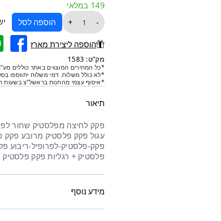
149 במלאי
כמות
יש
+
-
הוספה לסל
של
פקק
הוספה ליצירת מארז
לחיצה
מק”ט: 1583
פלסטיק
*כל המחירים המוצגים באתר כוללים מע”מ
*לא כולל משלוח. דמי משלוח יתווספו בסל
שחור
*איסוף עצמי מהחנות בראשל”צ בשעות הפ
לפרופיל
50
תיאור
עגול פקק פלסטיק מרובע פקק פ
פקק-פלסטיק-לפרופיל-ריבוע פק
פלסטיק + רגליות פקק פלסטיק פ
מידע נוסף