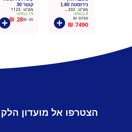
נירוסטה 1.80
קוטר 30
מק”ט:
666332
מק”ט:
1123
מטר כולל שיש
8 במלאי
19 במלאי
וכיור
₪
28
₪
8790
₪
35
₪
7490
הצטרפו אל מועדון הלקו