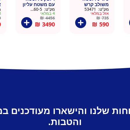
משולב קרש
עם משטח עליון
א
מק”ט:
53471
מק”ט:
88160-5
מ
חיתוך במבוק
עץ מלא גוון
נ
אזל במלאי
4 במלאי
3 ב
35.5×40.5
טבעי 164 סמ –
0
0
₪
4456
₪
735
דניאל
0
₪
3490
₪
590
חות שלנו והישארו מעודכנים ב
והטבות.