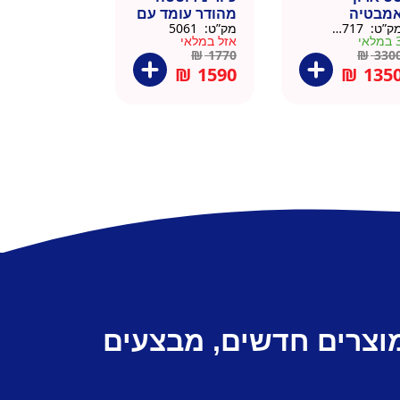
מבטיה
מהודר עומד עם
ק”ט:
145717
מק”ט:
5061
ירוסטה שחור
פח אשפה
מלאי
אזל במלאי
6 סמ
ברצלונה
₪
1770
₪
330
₪
1590
₪
135
מוצרים חדשים, מבצעים