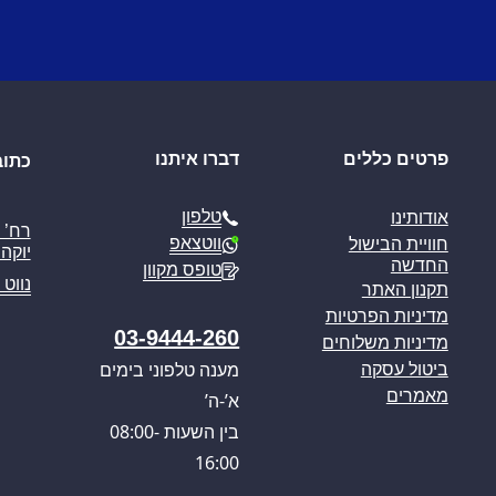
פרטים כללים
דברו איתנו
כתוב
טלפון
אודותינו
ווטצאפ
חוויית הבישול
יוקה פ
החדשה
טופס מקוון
נווט 
תקנון האתר
מדיניות הפרטיות
03-9444-260
מדיניות משלוחים
מענה טלפוני בימים
ביטול עסקה
מאמרים
א’-ה’
בין השעות 08:00-
16:00