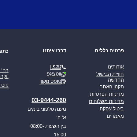
פרטים כללים
דברו איתנו
כתוב
טלפון
אודותינו
ווטצאפ
חוויית הבישול
יוקה פ
החדשה
טופס מקוון
נווט 
תקנון האתר
מדיניות הפרטיות
03-9444-260
מדיניות משלוחים
מענה טלפוני בימים
ביטול עסקה
מאמרים
א’-ה’
בין השעות 08:00-
16:00