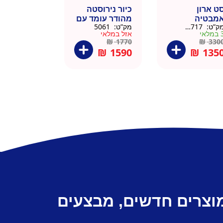
ט ארון
כיור נירוסטה
מבטיה
מהודר עומד עם
ק”ט:
145717
מק”ט:
5061
ירוסטה שחור
פח אשפה
מלאי
אזל במלאי
6 סמ
ברצלונה
₪
1770
₪
330
₪
1590
₪
135
מוצרים חדשים, מבצעים