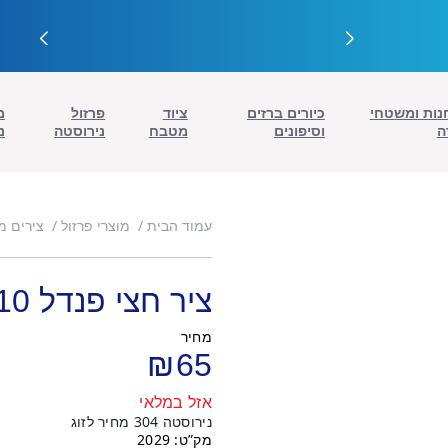
נות ומשטחי
כיורים ברזים
ציוד
פרזול
מ
ה
וסיפונים
מטבח
נירוסטה
נ
עמוד הבית
מוצרי פרזול
צירים מ
ציר חצי פנדל 10 ס"מ
מחיר
₪
65
אזל במלאי
נירוסטה 304 מחיר לזוג
מק”ט: 2029