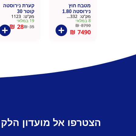
מטבח חוץ
קערת נירוסטה
נירוסטה 1.80
קוטר 30
מק”ט:
666332
מק”ט:
1123
מטר כולל שיש
8 במלאי
19 במלאי
וכיור
₪
28
₪
8790
₪
35
₪
7490
הצטרפו אל מועדון הלקו