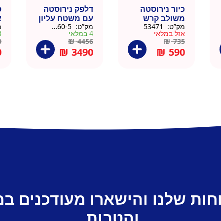
כיור נירוסטה
דלפק נירוסטה
ס
משולב קרש
עם משטח עליון
א
מק”ט:
53471
מק”ט:
88160-5
מ
חיתוך במבוק
עץ מלא גוון
נ
אזל במלאי
4 במלאי
3 ב
35.5×40.5
טבעי 164 סמ –
0
0
₪
4456
₪
735
דניאל
0
₪
3490
₪
590
חות שלנו והישארו מעודכנים ב
והטבות.