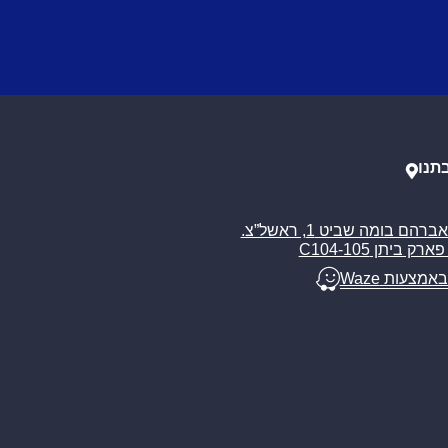
תנו
רח’ אברהם בומה שביט 1, ראשל”צ.
ארק ביתן C104-105
באמצעות Waze