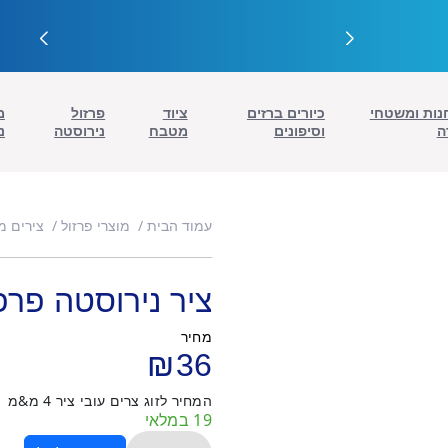
נות ומשטחי
כיורים ברזים
ציוד
פרזול
מ
ה
וסיפונים
מטבח
נירוסטה
נ
עמוד הבית
מוצרי פרזול
צירים מ
ציר נירוסטה פרפר 50
מחיר
₪
36
המחיר לזוג צרים עובי ציר 4 מ&מ
19 במלאי
כמות