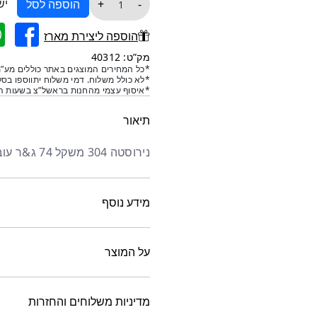
יש
+
-
הוספה לסל
של
ציר
הוספה ליצירת מארז
נירוסטה
מק”ט: 40312
פרפר
*כל המחירים המוצגים באתר כוללים מע”מ
*לא כולל משלוח. דמי משלוח יתווספו בסל
50
*איסוף עצמי מהחנות בראשל”צ בשעות הפ
50
תיאור
נירוסטה 304 משקל 74 ג&ר עובי 4 מ&מ למידות גש תמונה 2
מידע נוסף
על המוצר
מדיניות משלוחים והחזרות