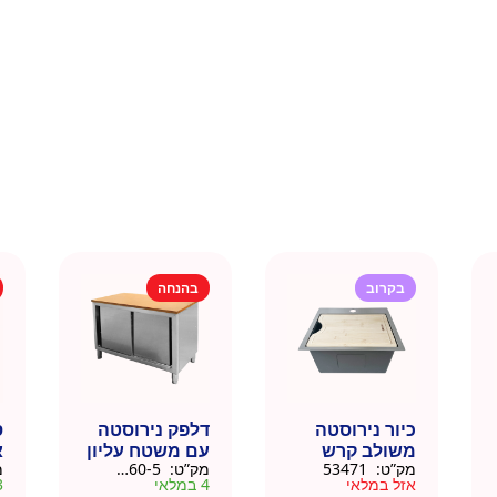
בקרוב
בהנחה
כיור נירוסטה
דלפק נירוסטה
ס
משולב קרש
עם משטח עליון
א
מק”ט:
53471
מק”ט:
88160-5
מ
חיתוך במבוק
עץ מלא גוון
נ
אזל במלאי
4 במלאי
3 ב
35.5×40.5
טבעי 164 סמ –
0