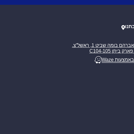
תנו
רח’ אברהם בומה שביט 1, ראשל”צ.
ארק ביתן C104-105
באמצעות Waze