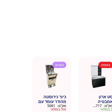
בהנחה
בקרוב
ט ארון
כיור נירוסטה
מבטיה
מהודר עומד עם
ק”ט:
145717
מק”ט:
5061
ירוסטה שחור
פח אשפה
מלאי
אזל במלאי
6 סמ
ברצלונה