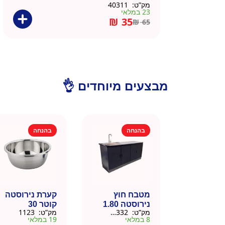
מק”ט:
40311
23 במלאי
₪
35
₪
65
מבצעים מיוחדים 👌
בהנחה
בהנחה
מטבח חוץ
קערת נירוסטה
נירוסטה 1.80
קוטר 30
מק”ט:
666332
מק”ט:
1123
מטר כולל שיש
8 במלאי
19 במלאי
וכיור