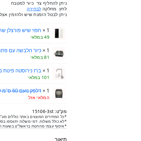
היה:
הוא:
ניתן להחליף צד כיור למטבח
לחץ מחלקה
לבחירה
₪4,570.
₪4,000.
ניתן לבטל הזמנת שיש ולהזמין אצל
1 ×
חפוי שיש פורצלן שחו
49 במלאי
1 ×
כיור הלבשה עם פתח לבר
81 במלאי
1 ×
ברז נירוסטה פינות מע
101 במלאי
1 ×
דלפק נועם 60 ס"מ עם מדף ושני דלתות לפי בחירה
המלאי אזל
מק”ט: 15106-3st
*כל המחירים המוצגים באתר כוללים מע”מ
*לא כולל משלוח. דמי משלוח יתווספו בסל
*איסוף עצמי מהחנות בראשל”צ בשעות הפ
תיאור