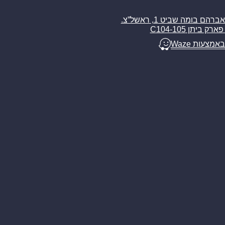
רח’ אברהם בומה שביט 1, ראשל”צ.
ארק ביתן C104-105
באמצעות Waze