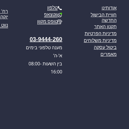
טלפון
אודותינו
ווטצאפ
חוויית הבישול
יוקה פ
החדשה
טופס מקוון
נווט 
תקנון האתר
מדיניות הפרטיות
03-9444-260
מדיניות משלוחים
מענה טלפוני בימים
ביטול עסקה
מאמרים
א’-ה’
בין השעות 08:00-
16:00