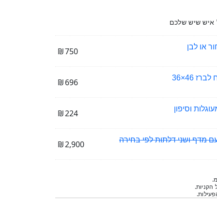
 איש שיש שלכם
ר או לבן
₪
750
ז 46×36
₪
696
וגלות וסיפון
₪
224
₪
2,900
.
 הקניות.
עילות.