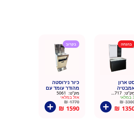
בהנחה
בקרוב
ט ארון
כיור נירוסטה
מבטיה
מהודר עומד עם
ק”ט:
145717
מק”ט:
5061
ירוסטה שחור
פח אשפה
מלאי
אזל במלאי
6 סמ
ברצלונה
₪
1770
₪
330
₪
1590
₪
135