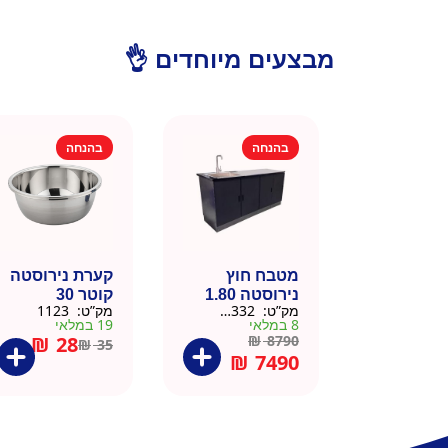
מבצעים מיוחדים 👌
בהנחה
בהנחה
מטבח חוץ
קערת נירוסטה
נירוסטה 1.80
קוטר 30
מק”ט:
666332
מק”ט:
1123
מטר כולל שיש
8 במלאי
19 במלאי
וכיור
₪
28
₪
8790
₪
35
₪
7490