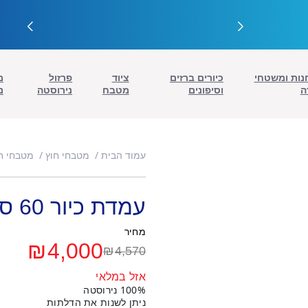
נות ומשטחי
כיורים ברזים
ציוד
פרזול
מ
ה
וסיפונים
מטבח
נירוסטה
נ
עמוד הבית
מטבחי חוץ
מטבחי חו
עמדת כיור 60 ס"מ
מחיר
₪
4,000
₪
4,570
המחיר
המחיר
אזל במלאי
הנוכחי
המקורי
100% נירוסטה
ניתן לשנות את הדלתות