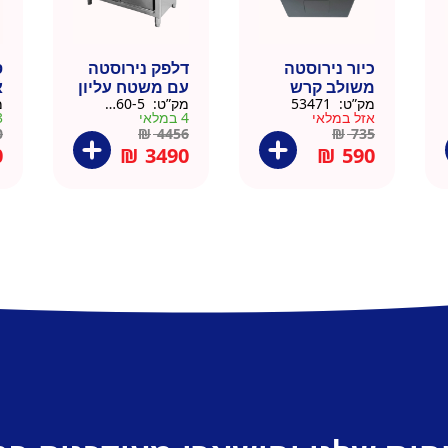
כיור נירוסטה
דלפק נירוסטה
ס
משולב קרש
עם משטח עליון
א
מק”ט:
53471
מק”ט:
88160-5
מ
חיתוך במבוק
עץ מלא גוון
נ
אזל במלאי
4 במלאי
3 ב
35.5×40.5
טבעי 164 סמ –
0
0
₪
4456
₪
735
דניאל
0
₪
3490
₪
590