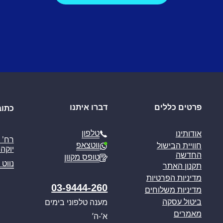
פרטים כללים
דברו איתנו
כתוב
טלפון
אודותינו
ווטצאפ
חוויית הבישול
יוקה פ
החדשה
טופס מקוון
נווט 
תקנון האתר
מדיניות הפרטיות
03-9444-260
מדיניות משלוחים
מענה טלפוני בימים
ביטול עסקה
מאמרים
א’-ה’