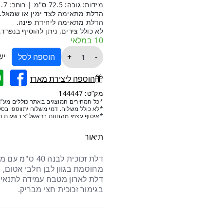
מידות: גובה: 72.5 ס"מ | רוחב: 41.7 ס"מ | עובי: 2 ס"מ.
הדלת מתאימה לצד ימין או שמאל.
הדלת מתאימה ליחידת פינה.
לא כולל צירים. ניתן להוסיף בנפרד.
10 במלאי
כמות
יש
+
-
הוספה לסל
של
דלת
הוספה ליצירת מארז
לבן
מק”ט: 144447
זכוכית
*כל המחירים המוצגים באתר כוללים מע”מ
*לא כולל משלוח. דמי משלוח יתווספו בסל
גובה
*איסוף עצמי מהחנות בראשל”צ בשעות הפ
72.5
רוחב
תיאור
41.7
מחוסמת בגוון לבן חלבי אטום, י
דלת לארון מטבח עמידה לתנאי מ
בגימור זכוכית חצי מבריק.