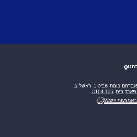
תנו
רח’ אברהם בומה שביט 1, ראשל”צ.
ארק ביתן C104-105
באמצעות Waze