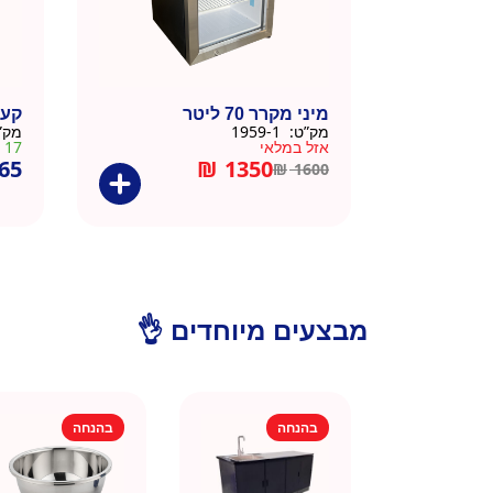
מיני מקרר 70 ליטר
קער
מק”ט:
1959-1
מק”
אזל במלאי
17 במלאי
65
₪
1350
₪
1600
מבצעים מיוחדים 👌
בהנחה
בהנחה