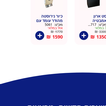
ט ארון
כיור נירוסטה
מבטיה
מהודר עומד עם
ק”ט:
145717
מק”ט:
5061
ירוסטה שחור
פח אשפה
מלאי
אזל במלאי
6 סמ
ברצלונה
₪
1770
₪
330
₪
1590
₪
135