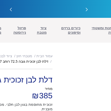
נות ומשטחי
כיורים ברזים
ציוד
פרזול
מ
ה
וסיפונים
מטבח
נירוסטה
נ
עמוד הבית
מטבחי חוץ
ציוד לבנ
דלת לבן זכוכית גובה 72.5 רוחב 41.7
דלת לבן זכוכית גובה 72.5 רו
מחיר
₪
385
מובנית.