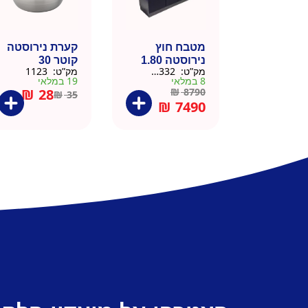
מטבח חוץ
קערת נירוסטה
נירוסטה 1.80
קוטר 30
מק”ט:
666332
מק”ט:
1123
מטר כולל שיש
8 במלאי
19 במלאי
וכיור
₪
28
₪
8790
₪
35
₪
7490