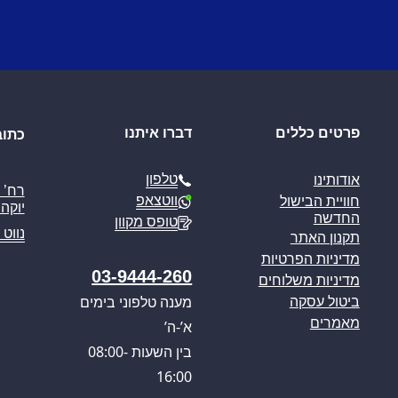
פרטים כללים
דברו איתנו
כתוב
טלפון
אודותינו
ווטצאפ
חוויית הבישול
יוקה פ
החדשה
טופס מקוון
נווט 
תקנון האתר
מדיניות הפרטיות
03-9444-260
מדיניות משלוחים
מענה טלפוני בימים
ביטול עסקה
מאמרים
א’-ה’
בין השעות 08:00-
16:00