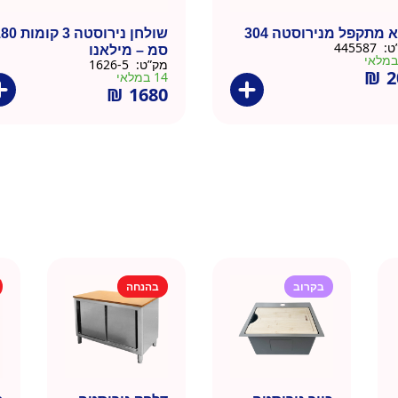
 מתקפל מנירוסטה 304
שולחן נירוסטה 3 קו
ט:
445587
סמ – מילאנו
מק”ט:
1626-5
₪
2
14 במלאי
₪
1680
בקרוב
בהנחה