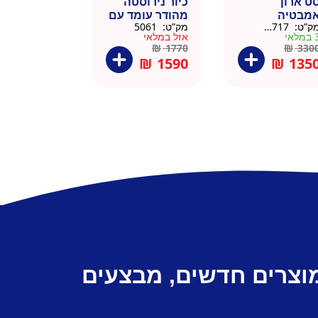
ט ארון
כיור נירוסטה
מבטיה
מהודר עומד עם
ק”ט:
145717
מק”ט:
5061
ירוסטה שחור
פח אשפה
מלאי
אזל במלאי
6 סמ
ברצלונה
₪
1770
₪
330
₪
1590
₪
135
מוצרים חדשים, מבצעים