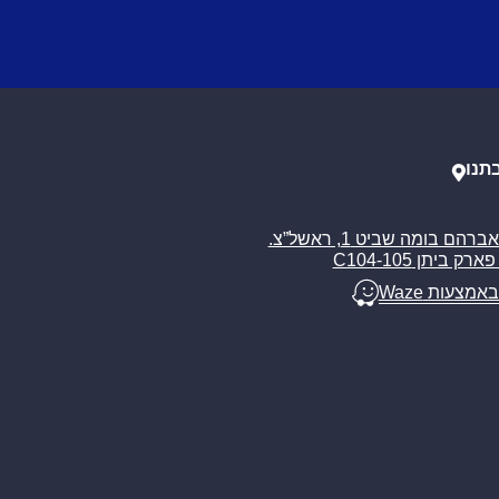
תנו
רח’ אברהם בומה שביט 1, ראשל”צ.
ארק ביתן C104-105
באמצעות Waze