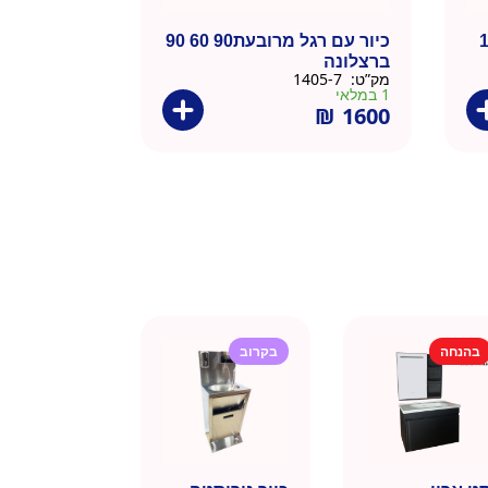
מות 180
כיור עם רגל מרובעת90 60 90
ברצלונה
מק”ט:
1405-7
1 במלאי
₪
1600
בהנחה
בקרוב