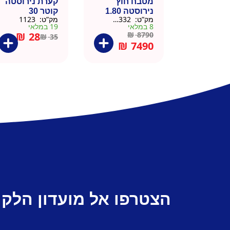
מטבח חוץ
קערת נירוסטה
נירוסטה 1.80
קוטר 30
מק”ט:
666332
מק”ט:
1123
מטר כולל שיש
8 במלאי
19 במלאי
וכיור
₪
28
₪
8790
₪
35
₪
7490
הצטרפו אל מועדון הלקו