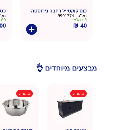
כוס קוקטייל רחבה נירוסטה
כסא
מק”ט:
9901774
מק”
5 במלאי
60 במלאי
00
₪
40
מבצעים מיוחדים 👌
בהנחה
בהנחה