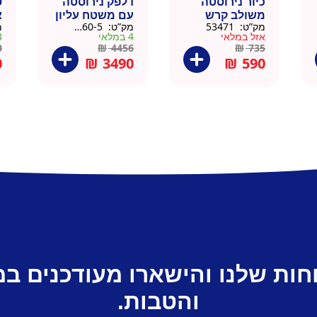
כיור נירוסטה
דלפק נירוסטה
ס
משולב קרש
עם משטח עליון
א
מק”ט:
53471
מק”ט:
88160-5
מ
חיתוך במבוק
עץ מלא גוון
נ
אזל במלאי
4 במלאי
3 ב
35.5×40.5
טבעי 164 סמ –
0
0
₪
4456
₪
735
דניאל
0
₪
3490
₪
590
חות שלנו והישארו מעודכנים ב
והטבות.