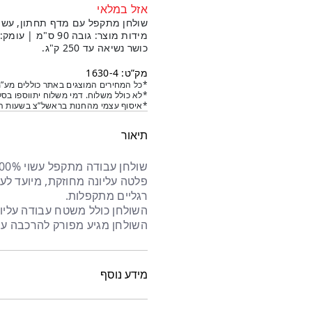
אזל במלאי
שולחן מתקפל עם מדף תחתון, עשוי נירוסטה 
מידות מוצר: גובה 90 ס"מ | עומק: 60 ס"מ | רוחב: 180 ס"מ
כושר נשיאה עד 250 ק"ג.
מק”ט: 1630-4
*כל המחירים המוצגים באתר כוללים מע”מ
*לא כולל משלוח. דמי משלוח יתווספו בסל
*איסוף עצמי מהחנות בראשל”צ בשעות הפ
תיאור
פלטה עליונה מחוזקת, מיועד לע
רגליים מתקפלות.
השולחן כולל משטח עבודה עליון
השולחן מגיע מפורק להרכבה עצ
מידע נוסף