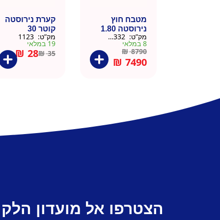
מטבח חוץ
קערת נירוסטה
נירוסטה 1.80
קוטר 30
מק”ט:
666332
מק”ט:
1123
מטר כולל שיש
8 במלאי
19 במלאי
וכיור
₪
28
₪
8790
₪
35
₪
7490
הצטרפו אל מועדון הלקו