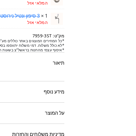
היה:
הוא:
המלאי אזל
₪286.
₪260.
1 ×
3 סיפון ונטיל נירוסטה עם מניעה הצפה צול
המלאי אזל
מק”ט: 7959-3ST
*כל המחירים המוצגים באתר כוללים מע”מ
*לא כולל משלוח. דמי משלוח יתווספו בסל
*איסוף עצמי מהחנות בראשל”צ בשעות הפ
תיאור
מידע נוסף
על המוצר
מדיניות משלוחים והחזרות