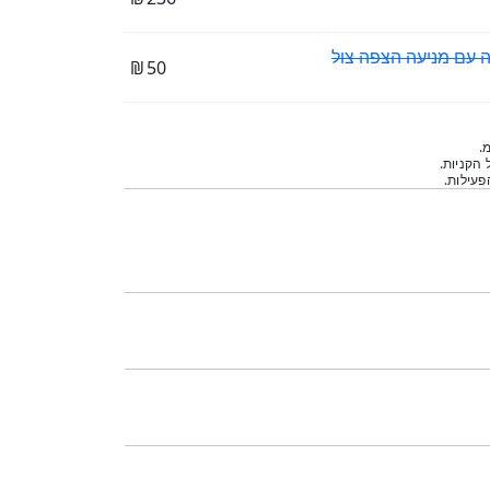
₪
50
.
 הקניות.
עילות.