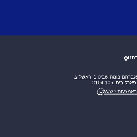
תנו
רח’ אברהם בומה שביט 1, ראשל”צ.
ארק ביתן C104-105
באמצעות Waze