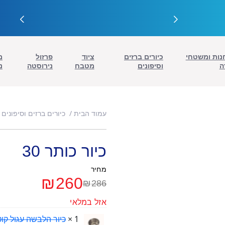
נות ומשטחי
כיורים ברזים
ציוד
פרזול
מ
ה
וסיפונים
מטבח
נירוסטה
נ
עמוד הבית
כיורים ברזים וסיפונים
כיור כותר 30
מחיר
₪
260
₪
286
המחיר
המחיר
אזל במלאי
הנוכחי
המקורי
1 ×
כיור הלבשה עגול קוטר