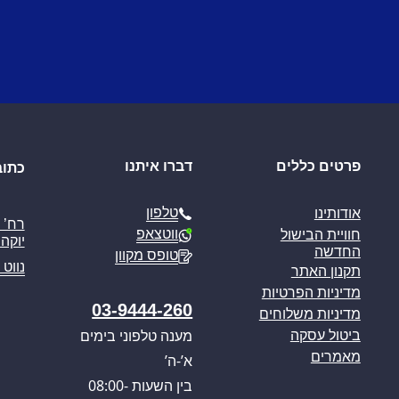
פרטים כללים
דברו איתנו
כתוב
טלפון
אודותינו
ווטצאפ
חוויית הבישול
יוקה פ
החדשה
טופס מקוון
נווט 
תקנון האתר
מדיניות הפרטיות
03-9444-260
מדיניות משלוחים
מענה טלפוני בימים
ביטול עסקה
מאמרים
א’-ה’
בין השעות 08:00-