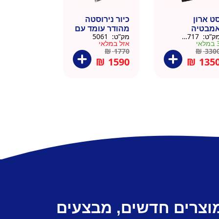
ט ארון
כיור נירוסטה
מבטיה
מהודר עומד עם
ק”ט:
145717
מק”ט:
5061
ירוסטה שחור
פח אשפה
מלאי
אזל במלאי
6 סמ
ברצלונה
₪
1770
₪
330
₪
1590
₪
135
מוצרים חדשים, מבצעים