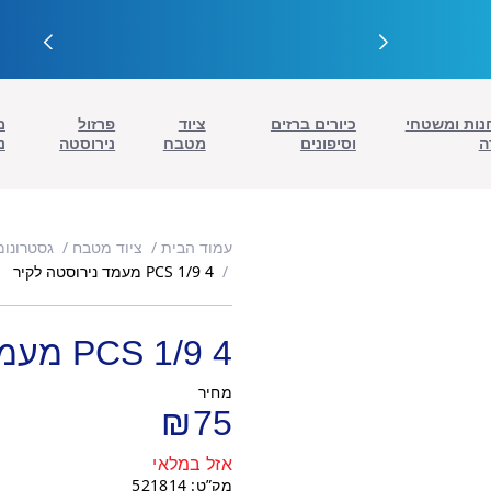
נות ומשטחי
כיורים ברזים
ציוד
פרזול
מ
ה
וסיפונים
מטבח
נירוסטה
נ
עמוד הבית
ציוד מטבח
גסטרונומ
4 PCS 1/9 מעמד נירוסטה לקיר
4 PCS 1/9 מעמד נירוסטה לקיר
מחיר
₪
75
אזל במלאי
מק”ט: 521814