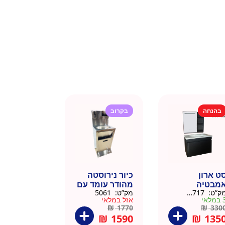
בהנחה
בקרוב
ט ארון
כיור נירוסטה
מבטיה
מהודר עומד עם
ק”ט:
145717
מק”ט:
5061
ירוסטה שחור
פח אשפה
מלאי
אזל במלאי
6 סמ
ברצלונה
₪
1770
₪
330
₪
1590
₪
135