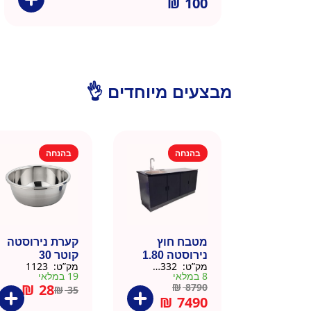
₪
100
מבצעים מיוחדים 👌
בהנחה
בהנחה
מטבח חוץ
קערת נירוסטה
נירוסטה 1.80
קוטר 30
מק”ט:
666332
מק”ט:
1123
מטר כולל שיש
8 במלאי
19 במלאי
וכיור
₪
28
₪
8790
₪
35
₪
7490