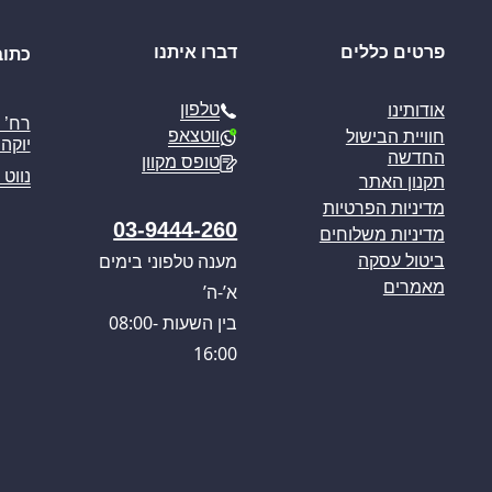
פרטים כללים
דברו איתנו
כתוב
טלפון
אודותינו
ווטצאפ
חוויית הבישול
יוקה פ
החדשה
טופס מקוון
נווט 
תקנון האתר
מדיניות הפרטיות
03-9444-260
מדיניות משלוחים
מענה טלפוני בימים
ביטול עסקה
מאמרים
א’-ה’
בין השעות 08:00-
16:00