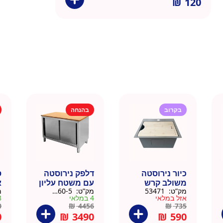
₪
120
בקרוב
בהנחה
כיור נירוסטה
דלפק נירוסטה
ס
משולב קרש
עם משטח עליון
א
מק”ט:
53471
מק”ט:
88160-5
מ
חיתוך במבוק
עץ מלא גוון
נ
אזל במלאי
4 במלאי
3 ב
35.5×40.5
טבעי 164 סמ –
0
0
₪
4456
₪
735
דניאל
0
₪
3490
₪
590