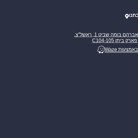
תנו
רח’ אברהם בומה שביט 1, ראשל”צ.
ארק ביתן C104-105
באמצעות Waze