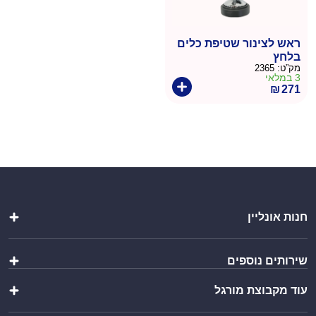
ראש לצינור שטיפת כלים
בלחץ
מק”ט:
2365
3 במלאי
₪
271
חנות אונליין
מטבחי חוץ
שירותים נוספים
שולחנות ומשטחי עבודה
כיורים ברזים וסיפונים
עוד מקבוצת מורגל
הוראות הרכבה
ציוד מטבח
יצירת מארז
מוצרי פרזול נירוסטה