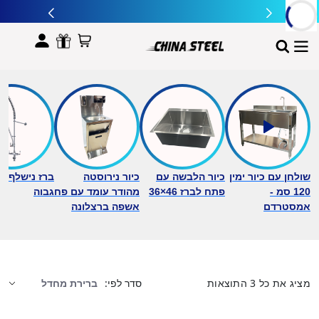
לתוכן
שולחן עם כיור ימין
כיור הלבשה עם
כיור נירוסטה
ברז נישלף ב
120 סמ -
פתח לברז 46×36
מהודר עומד עם פח
גבוה
אמסטרדם
אשפה ברצלונה
מציג את כל 3 התוצאות
סדר לפי: