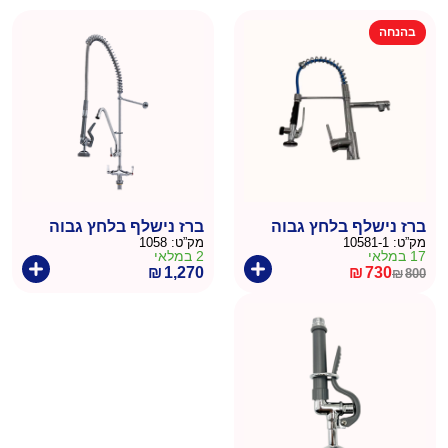
בהנחה
ברז נישלף בלחץ גבוה
ברז נישלף בלחץ גבוה
מק”ט:
10581-1
מק”ט:
1058
17 במלאי
2 במלאי
₪
1,270
₪
730
₪
800
המחיר
המחיר
הנוכחי
המקורי
היה:
הוא:
₪800.
₪730.