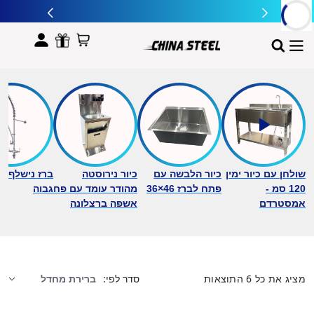
לתוכן
שולחן עם כיור ימין
כיור הלבשה עם
כיור נירוסטה
ברז נישלף ב
120 סמ -
פתח לברז 46×36
מהודר עומד עם פח
גבוה
אמסטרדם
אשפה ברצלונה
מציג את כל 6 התוצאות
סדר לפי: