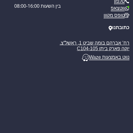
טלפון
מדיניות הפרטיות
בין השעות 08:00-16:00
ווטצאפ
מדיניות משלוחים
טופס מקוון
ביטול עסקה
מאמרים
כתובתנו
רח’ אברהם בומה שביט 1, ראשל”צ.
יוקה פארק ביתן C104-105
נווט באמצעות Waze