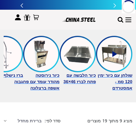
לתוכן
שולחן עם כיור ימין
כיור הלבשה עם
כיור נירוסטה
ברז נישלף ב
120 סמ -
פתח לברז 46×36
מהודר עומד עם פח
גבוה
אמסטרדם
אשפה ברצלונה
מציג
9
מתוך
19
מוצרים
סדר לפי: