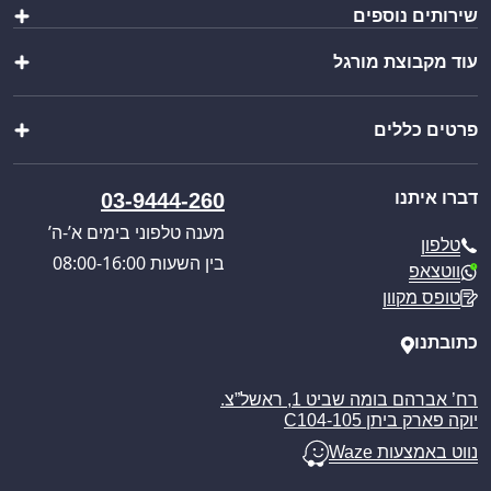
שירותים נוספים
שולחנות ומשטחי עבודה
כיורים ברזים וסיפונים
עוד מקבוצת מורגל
הוראות הרכבה
ציוד מטבח
יצירת מארז
מוצרי פרזול נירוסטה
שופ בר
ייבוא אישי
מוצרים נוספים
פרטים כללים
וואנגו קרוואנים
בקשת הצעת מחיר
מבצעים מיוחדים
פול סרוויס
קטלוג מוצרים
אודותינו
כניסה לאזור אישי
דברו איתנו
03-9444-260
חוויית הבישול החדשה
תקנון האתר
מענה טלפוני בימים א’-ה’
טלפון
מדיניות הפרטיות
בין השעות 08:00-16:00
ווטצאפ
מדיניות משלוחים
טופס מקוון
ביטול עסקה
מאמרים
כתובתנו
רח’ אברהם בומה שביט 1, ראשל”צ.
יוקה פארק ביתן C104-105
נווט באמצעות Waze